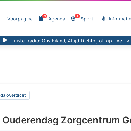
3
1
Voorpagina
Agenda
Sport
Informati
Luister radio:
Ons Eiland, Altijd Dichtbij
of kijk
live TV
da overzicht
se Ouderendag Zorgcentrum G