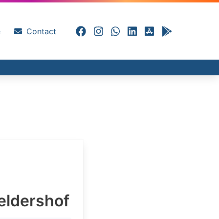
e
Contact
eldershof