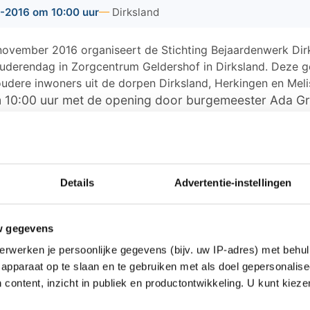
-2016 om 10:00 uur
Dirksland
ovember 2016 organiseert de Stichting Bejaardenwerk Dir
 Ouderendag in Zorgcentrum Geldershof in Dirksland. Deze ge
oudere inwoners uit de dorpen Dirksland, Herkingen en Meli
 10:00 uur met de opening door burgemeester Ada G
a verzorgt de KNRM een levendig verhaal over het w
 met filmbeelden. Dan twee rondjes bingo met iets te
broodmaaltijd met soep en kroket.
mma begint om 13:15 uur met nog meer bingo en dan 
Details
Advertentie-instellingen
 Weer " met haar voorstelling , "Waar blijft de tijd". 
ijk en luisterplezier, humor en ontroering.
w gegevens
uiten ze dag af. De kosten van de lunch bedragen € 7,
erwerken je persoonlijke gegevens (bijv. uw IP-adres) met behul
apparaat op te slaan en te gebruiken met als doel gepersonalise
ng van de zaal, wordt u verzocht u even op te geven 
 content, inzicht in publiek en productontwikkeling. U kunt kiez
187-602055. Let op vol is vol!