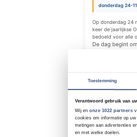
donderdag 24-11
Op donderdag 24 n
keer de jaarlijkse
bedoeld voor alle 
De dag begint om
Dubbelman. Daarn
KNRM, ondersteunt
gevolgd oor een 
Het middagprogra
Toestemming
theatergroep "Mooi
theater met veel k
Verantwoord gebruik van u
Rond 16:30 uur sl
Wij en
onze 1022 partners
v
cookies om informatie op uw 
Gezien de beperki
metingen aan advertenties en
telefoonnummer 0
en met welke doelen.