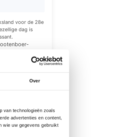
ksland voor de 28e
zellige dag is
ssant.
rootenboer-
erk van de
 drinken,
start de
Over
Nostalgisch
- per persoon.
p van technologieën zoals
erde advertenties en content,
bij Geldershof op
en wie uw gegevens gebruikt