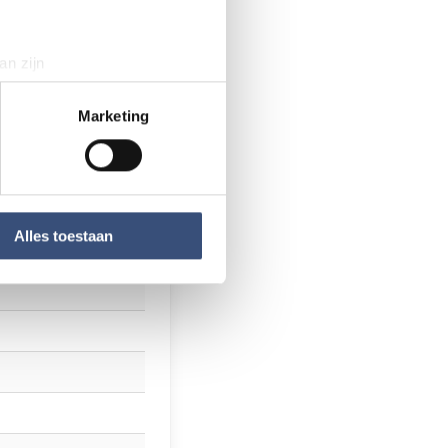
an zijn
rinting)
t
detailgedeelte
in. U kunt uw
Marketing
 media te bieden en om ons
ze partners voor social
nformatie die u aan ze heeft
Alles toestaan