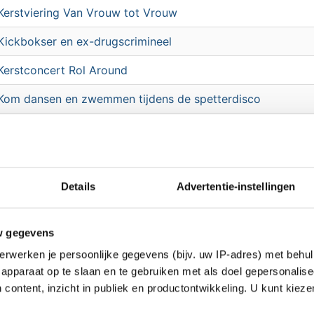
Kerstviering Van Vrouw tot Vrouw
Kickbokser en ex-drugscrimineel
Kerstconcert Rol Around
Kom dansen en zwemmen tijdens de spetterdisco
Adventsconcert Urker Visserskoor Crescendo
Gezellige Kerstmarkt
Midwintermarkt bij Entrez
Details
Advertentie-instellingen
The Drive Xperience voor jonge autorijders
w gegevens
Oliebol bak wedstrijd
erwerken je persoonlijke gegevens (bijv. uw IP-adres) met behul
Kerstreis naar de Keukenhof
apparaat op te slaan en te gebruiken met als doel gepersonalise
 content, inzicht in publiek en productontwikkeling. U kunt kiez
Film in de Bibliotheek