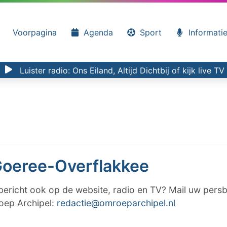
Voorpagina
Agenda
Sport
Informati
Luister radio:
Ons Eiland, Altijd Dichtbij
of kijk
live TV
oeree-Overflakkee
ericht ook op de website, radio en TV? Mail uw persb
oep Archipel:
redactie@omroeparchipel.nl