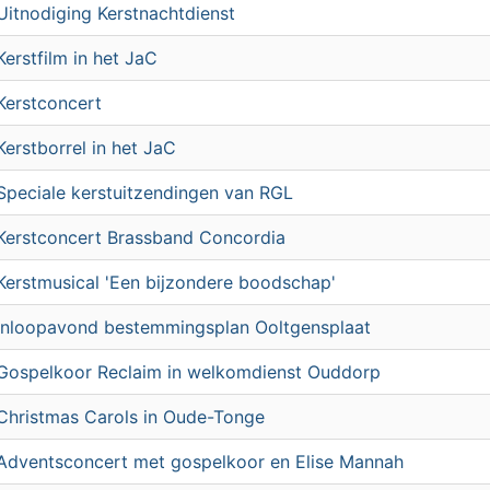
Uitnodiging Kerstnachtdienst
Kerstfilm in het JaC
Kerstconcert
Kerstborrel in het JaC
Speciale kerstuitzendingen van RGL
Kerstconcert Brassband Concordia
Kerstmusical 'Een bijzondere boodschap'
Inloopavond bestemmingsplan Ooltgensplaat
Gospelkoor Reclaim in welkomdienst Ouddorp
Christmas Carols in Oude-Tonge
Adventsconcert met gospelkoor en Elise Mannah