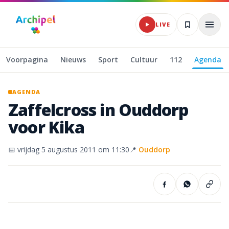
Naar hoofdinhoud
LIVE
Voorpagina
Nieuws
Sport
Cultuur
112
Agenda
AGENDA
Zaffelcross
in
Ouddorp
voor
Kika
📅
vrijdag 5 augustus 2011
om 11:30
📍
Ouddorp