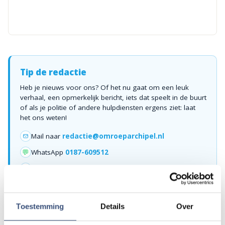
Tip de redactie
Heb je nieuws voor ons? Of het nu gaat om een leuk
verhaal, een opmerkelijk bericht, iets dat speelt in de buurt
of als je politie of andere hulpdiensten ergens ziet: laat
het ons weten!
Mail naar
redactie@omroeparchipel.nl
💬
WhatsApp
0187-609512
Bel naar
0187-682630
📞
Toestemming
Details
Over
Foutje gezien of twijfel over een advertentie?
Zie je een fout in dit artikel, werkt iets niet goed of kom je een