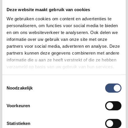
advertentie tegen die niet klopt? Laat het ons weten via
Deze website maakt gebruik van cookies
redactie@omroeparchipel.nl
. We kijken er graag naar.
We gebruiken cookies om content en advertenties te
personaliseren, om functies voor social media te bieden
en om ons websiteverkeer te analyseren. Ook delen we
Andere events
informatie over uw gebruik van onze site met onze
partners voor social media, adverteren en analyse. Deze
partners kunnen deze gegevens combineren met andere
Magic Summer show met Steven Kazàn
informatie die u aan ze heeft verstrekt of die ze hebben
DI
11
📍
Ouddorp
🕐
17:00
verzameld op basis van uw gebruik van hun services.
AUG.
Toestemmingsselectie
Noodzakelijk
Kinderdagen bij RTM-trammuseum in
WO
12
Ouddorp
Voorkeuren
📍
Ouddorp
🕐
10:00
AUG.
Statistieken