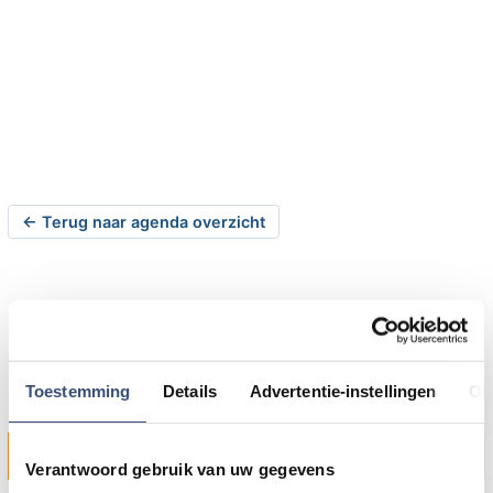
← Terug naar agenda overzicht
Sempre geeft
buitenconcert in
Sommelsdijk
Toestemming
Details
Advertentie-instellingen
Ov
dinsdag 28-06-2011 om 19:30 uur
Sommelsdijk
Verantwoord gebruik van uw gegevens