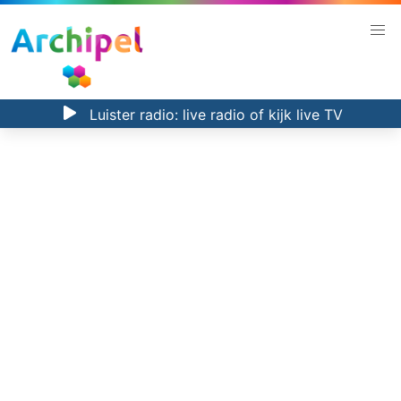
Luister radio:
live radio
of kijk
live TV