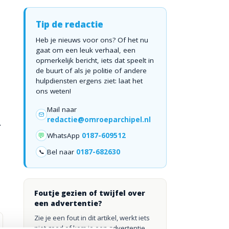
Tip de redactie
Heb je nieuws voor ons? Of het nu
gaat om een leuk verhaal, een
opmerkelijk bericht, iets dat speelt in
de buurt of als je politie of andere
hulpdiensten ergens ziet: laat het
ons weten!
Mail naar
redactie@omroeparchipel.nl
.
💬
WhatsApp
0187-609512
Bel naar
0187-682630
📞
Foutje gezien of twijfel over
een advertentie?
Zie je een fout in dit artikel, werkt iets
niet goed of kom je een advertentie