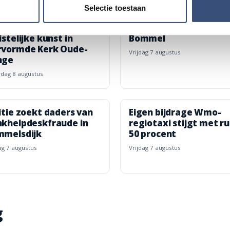
Selectie toestaan
r generaties
Wielrenner overleden 
LTUUR
112
VIDEO
poseren met
onwelwording bij Den
istelijke kunst in
Bommel
rvormde Kerk Oude-
vrijdag 7 augustus
nge
erdag 8 augustus
itie zoekt daders van
Eigen bijdrage Wmo-
khelpdeskfraude in
regiotaxi stijgt met r
mmelsdijk
50 procent
dag 7 augustus
vrijdag 7 augustus
g