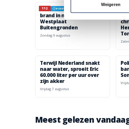
Weigeren
Brandweer bestrijdt
Vie
112
CU
VIDEO
brand in natuurgebied
ex
Westplaat
chr
Buitengronden
He
To
zondag 9 augustus
zat
Terwijl Nederland snakt
Pol
naar water, sproeit Eric
ban
60.000 liter per uur over
So
zijn akker
vrij
vrijdag 7 augustus
Meest gelezen vandaa