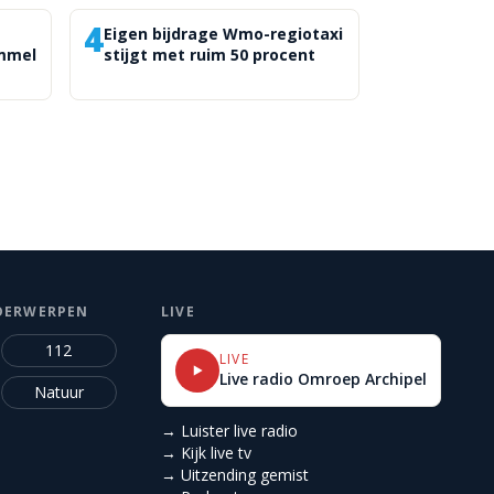
4
Eigen bijdrage Wmo-regiotaxi
ommel
stijgt met ruim 50 procent
DERWERPEN
LIVE
112
LIVE
Live radio Omroep Archipel
Natuur
→ Luister live radio
→ Kijk live tv
→ Uitzending gemist