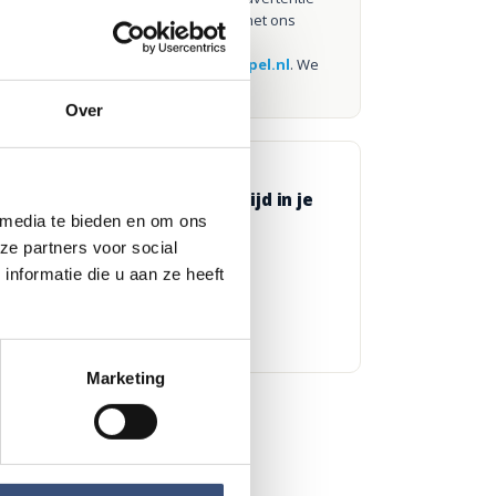
tegen die niet klopt? Laat het ons
weten via
redactie@omroeparchipel.nl
. We
kijken er graag naar.
Over
GRATIS APP
Omroep Archipel altijd in je
broekzak
 media te bieden en om ons
ze partners voor social
DOWNLOAD IN DE
nformatie die u aan ze heeft
App Store
ONTDEK HET OP
Google Play
Marketing