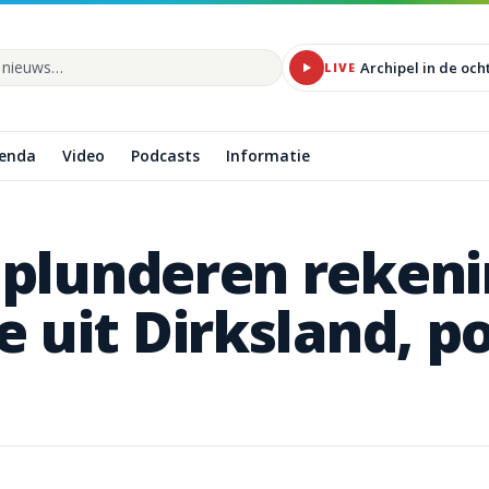
Archipel in de oc
LIVE
de site
enda
Video
Podcasts
Informatie
plunderen
rekeni
e
uit
Dirksland,
po