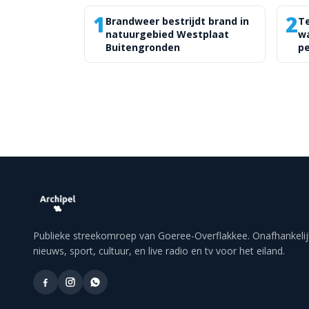
1
2
Brandweer bestrijdt brand in
Te
natuurgebied Westplaat
wa
Buitengronden
pe
Publieke streekomroep van Goeree-Overflakkee. Onafhankelij
nieuws, sport, cultuur, en live radio en tv voor het eiland.