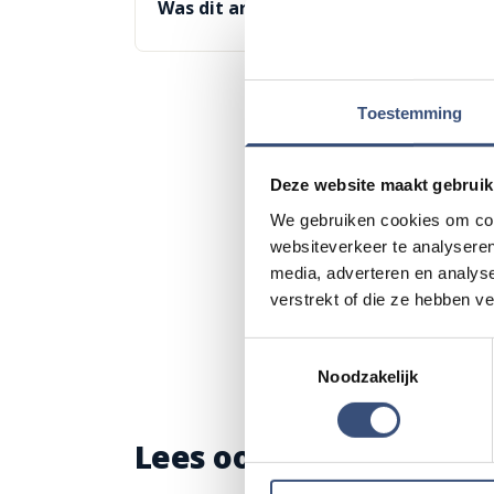
Was dit artikel nuttig?
👍 Ja
👎 Ne
Toestemming
Deze website maakt gebruik
We gebruiken cookies om cont
websiteverkeer te analyseren
media, adverteren en analys
verstrekt of die ze hebben v
Toestemmingsselectie
Noodzakelijk
Lees ook