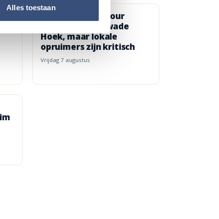
Alles toestaan
na
Beach CleanUp Tour
strijkt neer in Kwade
Hoek, maar lokale
opruimers zijn kritisch
vrijdag 7 augustus
uim