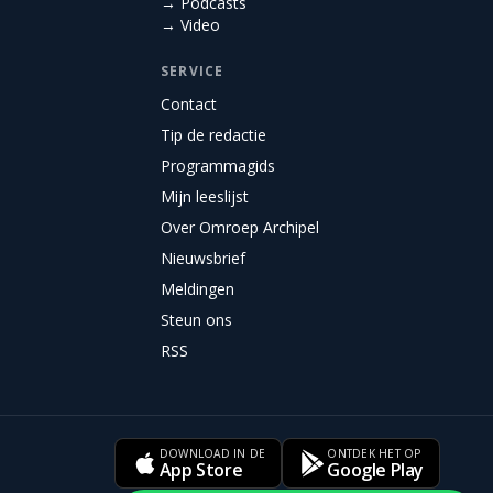
→ Podcasts
→ Video
SERVICE
Contact
Tip de redactie
Programmagids
Mijn leeslijst
Over Omroep Archipel
Nieuwsbrief
Meldingen
Steun ons
RSS
DOWNLOAD IN DE
ONTDEK HET OP
App Store
Google Play