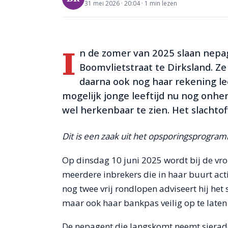
31 mei 2026
·
20:04 ·
1
min lezen
I
n de zomer van 2025 slaan nepag
Boomvlietstraat te Dirksland. Z
daarna ook nog haar rekening le
mogelijk jonge leeftijd nu nog onherk
wel herkenbaar te zien. Het slachtof
Dit is een zaak uit het opsporingsprogr
Op dinsdag 10 juni 2025 wordt bij de vr
meerdere inbrekers die in haar buurt ac
nog twee vrij rondlopen adviseert hij het 
maar ook haar bankpas veilig op te laten
De nepagent die langskomt neemt sierade