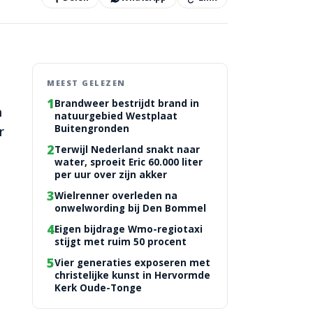
MEEST GELEZEN
1
Brandweer bestrijdt brand in
n
natuurgebied Westplaat
r
Buitengronden
2
Terwijl Nederland snakt naar
water, sproeit Eric 60.000 liter
per uur over zijn akker
3
Wielrenner overleden na
onwelwording bij Den Bommel
4
Eigen bijdrage Wmo-regiotaxi
stijgt met ruim 50 procent
5
Vier generaties exposeren met
christelijke kunst in Hervormde
Kerk Oude-Tonge