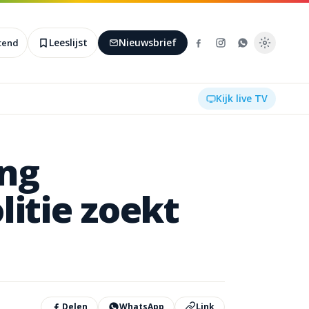
Leeslijst
Nieuwsbrief
htend
Kijk live TV
ng
litie
zoekt
Delen
WhatsApp
Link