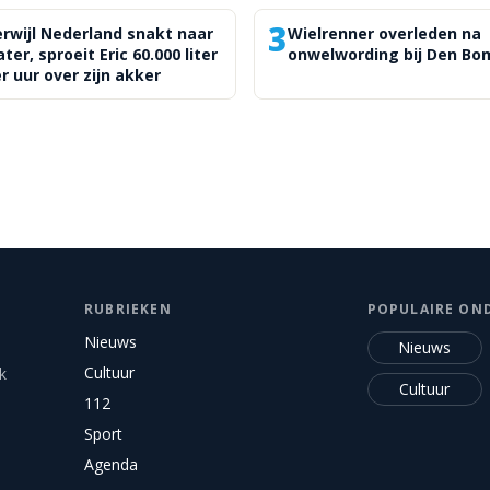
3
rwijl Nederland snakt naar
Wielrenner overleden na
ter, sproeit Eric 60.000 liter
onwelwording bij Den B
r uur over zijn akker
RUBRIEKEN
POPULAIRE ON
Nieuws
Nieuws
Cultuur
k
Cultuur
112
Sport
Agenda