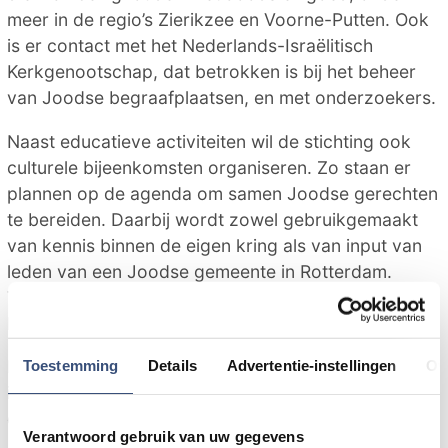
meer in de regio’s Zierikzee en Voorne-Putten. Ook
is er contact met het Nederlands-Israëlitisch
Kerkgenootschap, dat betrokken is bij het beheer
van Joodse begraafplaatsen, en met onderzoekers.
Naast educatieve activiteiten wil de stichting ook
culturele bijeenkomsten organiseren. Zo staan er
plannen op de agenda om samen Joodse gerechten
te bereiden. Daarbij wordt zowel gebruikgemaakt
van kennis binnen de eigen kring als van input van
leden van een Joodse gemeente in Rotterdam.
Tijdens deze bijeenkomsten wordt ook aandacht
besteed aan de achtergrond van de gerechten.
Toestemming
Details
Advertentie-instellingen
Ov
De stichting nodigt inwoners en organisaties uit om
ideeën aan te dragen en kan op verzoek lezingen
en workshops verzorgen.
Verantwoord gebruik van uw gegevens