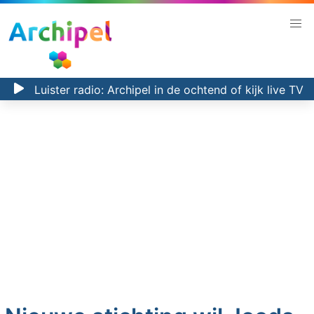
Luister radio:
Archipel in de ochtend
of kijk
live TV