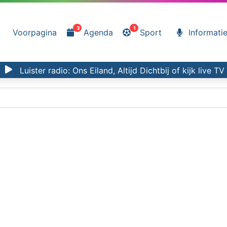
3
1
Voorpagina
Agenda
Sport
Informati
Luister radio:
Ons Eiland, Altijd Dichtbij
of kijk
live TV