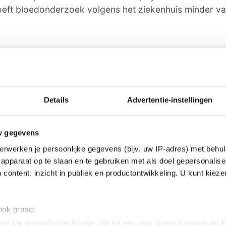
oeft bloedonderzoek volgens het ziekenhuis minder v
ie
oor ons? Of het nu gaat om een leuk verhaal, een opmerkelij
 buurt of als je politie of andere hulpdiensten ergens ziet: 
Details
Advertentie-instellingen
dactie@omroeparchipel.nl
w gegevens
7-682630
erwerken je persoonlijke gegevens (bijv. uw IP-adres) met behul
hatsAppje naar
0187-609512
apparaat op te slaan en te gebruiken met als doel gepersonalise
 content, inzicht in publiek en productontwikkeling. U kunt kiez
twijfel over een advertentie?
 ook graag:
n dit artikel, werkt iets niet goed of kom je een advertentie 
er uw geografische locatie, die tot een paar meter nauwkeurig k