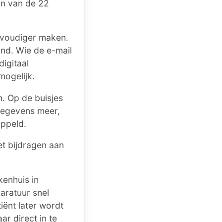
én van de 22
nvoudiger maken.
nd. Wie de e-mail
igitaal
mogelijk.
. Op de buisjes
gegevens meer,
oppeld.
et bijdragen aan
kenhuis in
aratuur snel
ënt later wordt
ar direct in te