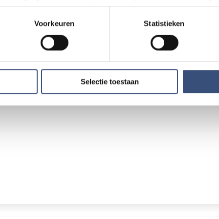
ons weten via
redactie@omroeparchipel.nl
. We kijken er gr
n door het actief te scannen op specifieke eigenschappen (fingerp
onlijke gegevens worden verwerkt en stel uw voorkeuren in he
Voorkeuren
Statistieken
tie Omroep Archipel
jzigen of intrekken in de Cookieverklaring.
ent en advertenties te personaliseren, om functies voor social
. Ook delen we informatie over uw gebruik van onze site met on
e. Deze partners kunnen deze gegevens combineren met andere i
Selectie toestaan
erzameld op basis van uw gebruik van hun services.