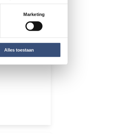
aag naar.
rinting)
t
detailgedeelte
in. U kunt uw
Marketing
 media te bieden en om ons
ze partners voor social
nformatie die u aan ze heeft
Alles toestaan