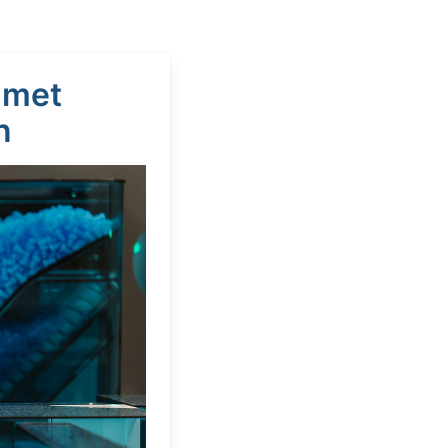
 met
n