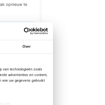
aak opnieuw te
k bericht, iets
laat het ons
Over
p van technologieën zoals
erde advertenties en content,
en wie uw gegevens gebruikt
tegen die niet
an zijn