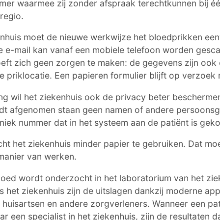
mer waarmee zij zonder afspraak terechtkunnen bij é
 regio.
enhuis moet de nieuwe werkwijze het bloedprikken ee
e e-mail kan vanaf een mobiele telefoon worden gesca
oeft zich geen zorgen te maken: de gegevens zijn ook d
 priklocatie. Een papieren formulier blijft op verzoek 
ng wil het ziekenhuis ook de privacy beter beschermen
rdt afgenomen staan geen namen of andere persoons
niek nummer dat in het systeem aan de patiënt is gek
ht het ziekenhuis minder papier te gebruiken. Dat mo
manier van werken.
oed wordt onderzocht in het laboratorium van het zie
s het ziekenhuis zijn de uitslagen dankzij moderne app
 huisartsen en andere zorgverleners. Wanneer een pati
een specialist in het ziekenhuis, zijn de resultaten da