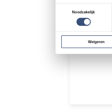
klopt? Laat het 
Uw apparaat identificere
Toestemmingsselectie
Lees meer over hoe uw perso
Noodzakelijk
Door Internetredac
toestemming op elk moment wi
We gebruiken cookies om cont
websiteverkeer te analyseren
media, adverteren en analys
Weigeren
verstrekt of die ze hebben v