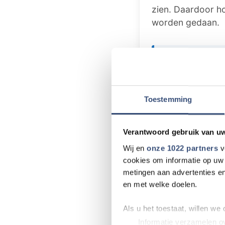
zien. Daardoor h
worden gedaan.
Tip de redact
Heb je nieuws v
dat speelt in de
Toestemming
weten!
📧 Mail naar
re
Verantwoord gebruik van u
📞 Bel naar
018
Wij en
onze 1022 partners
v
💬 Stuur een W
cookies om informatie op uw 
metingen aan advertenties en
en met welke doelen.
Foutje gezien of 
Als u het toestaat, willen we
Zie je een fout i
Informatie verzamelen ov