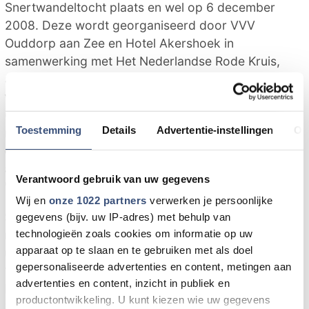
Snertwandeltocht plaats en wel op 6 december
2008. Deze wordt georganiseerd door VVV
Ouddorp aan Zee en Hotel Akershoek in
samenwerking met Het Nederlandse Rode Kruis,
afdeling Goeree en omstreken. Speciaal uitgezette
wandelroutes gaan langs de mooi gelegen
Ouddorpse 'spulletjes', door prachtige
Toestemming
Details
Advertentie-instellingen
Ov
natuurgebieden en de lange afstanden gaan ook
door het mooie stadje Goedereede. De routes zijn
allemaal prima uitgestippeld en ook geschikt voor
Verantwoord gebruik van uw gegevens
'Nordic Walkers'.
Wij en
onze 1022 partners
verwerken je persoonlijke
Starten met 25 en 35 km wandelen is
gegevens (bijv. uw IP-adres) met behulp van
mogelijk tussen 8:00 en 10:00 uur (aankomst
technologieën zoals cookies om informatie op uw
apparaat op te slaan en te gebruiken met als doel
uiterlijk 15:00 en 16:00 uur) en met 10 km tussen
gepersonaliseerde advertenties en content, metingen aan
10:00 en 12:00 uur, allen bij Hotel Akershoek,
advertenties en content, inzicht in publiek en
Boompjes 1 te Ouddorp. Inschrijven voor de 25- en
productontwikkeling. U kunt kiezen wie uw gegevens
35- kilometerwandeling is mogelijk op het startpunt