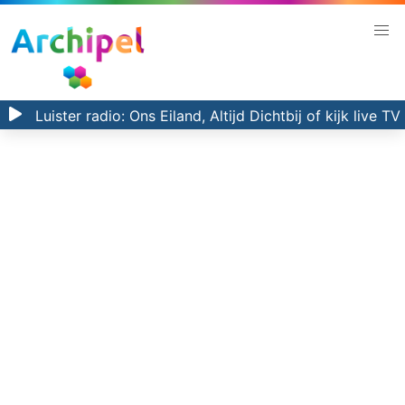
Luister radio:
Ons Eiland, Altijd Dichtbij
of kijk
live TV