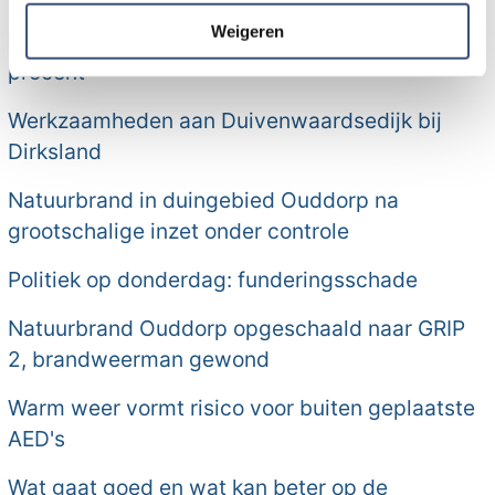
informatie die u aan ze heeft verstrekt of die ze hebben
verzameld op basis van uw gebruik van hun services.
Weigeren
Eigen bijdrage Wmo-regiotaxi stijgt met ruim 50
procent
Werkzaamheden aan Duivenwaardsedijk bij
Dirksland
Natuurbrand in duingebied Ouddorp na
grootschalige inzet onder controle
Politiek op donderdag: funderingsschade
Natuurbrand Ouddorp opgeschaald naar GRIP
2, brandweerman gewond
Warm weer vormt risico voor buiten geplaatste
AED's
Wat gaat goed en wat kan beter op de