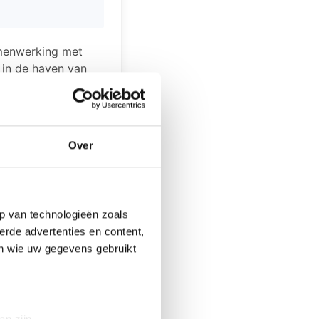
amenwerking met
 in de haven van
aar ook in de
t water in een
n, een mega
 van hun spelende
Over
ur bij de haven
p van technologieën zoals
erde advertenties en content,
en wie uw gegevens gebruikt