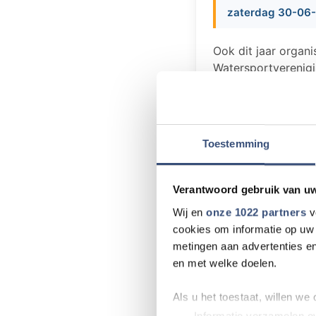
zaterdag 30-06-
Ook dit jaar organ
Watersportverenigi
Middelharnis. Er z
haven zal er genoe
waterrol. Rond de 
zandbak en je kunt
Toestemming
kinderen onder het
De kinderwaterspe
van Middelharnis.
Verantwoord gebruik van u
www.hartvangoer
Wij en
onze 1022 partners
v
cookies om informatie op uw 
metingen aan advertenties en
en met welke doelen.
Meer nieu
Als u het toestaat, willen we