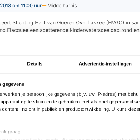
2018 om 11:00 uur
Middelharnis
iseert Stichting Hart van Goeree Overflakkee (HVGO) in s
ng Flacquee een spetterende kinderwaterspeeldag rond en
ullen diverse attracties opgesteld worden langs de haven, m
g te doen zijn. Denk aan suppen, kajakken en rollen over he
haven staan verschillende springkussens, een hindernisbaa
 je laten schminken. Ouders kunnen aan de haven genieten
Details
Advertentie-instellingen
 genot van een hapje en drankje.
eldag vindt plaats op 30 juni tussen 11:00 en 16:00 u
 Entree is € 3,- per kind. Meer informatie vindt u op
w gegevens
eeoverflakkee.nl
.
erwerken je persoonlijke gegevens (bijv. uw IP-adres) met behul
apparaat op te slaan en te gebruiken met als doel gepersonalise
 content, inzicht in publiek en productontwikkeling. U kunt kiez
ws van Goeree-Overflakkee:
 ook graag: