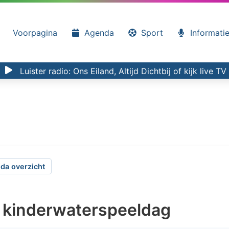
Voorpagina
Agenda
Sport
Informati
Luister radio:
Ons Eiland, Altijd Dichtbij
of kijk
live TV
da overzicht
kinderwaterspeeldag