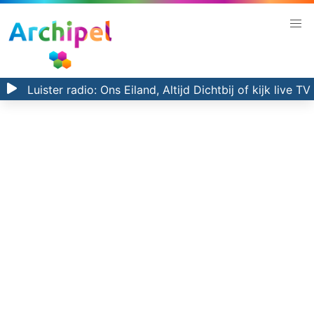
Luister radio:
Ons Eiland, Altijd Dichtbij
of kijk
live TV