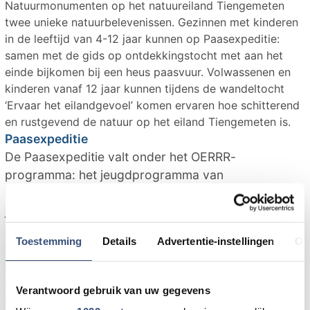
Natuurmonumenten op het natuureiland Tiengemeten
twee unieke natuurbelevenissen. Gezinnen met kinderen
in de leeftijd van 4-12 jaar kunnen op Paasexpeditie:
samen met de gids op ontdekkingstocht met aan het
einde bijkomen bij een heus paasvuur. Volwassenen en
kinderen vanaf 12 jaar kunnen tijdens de wandeltocht
‘Ervaar het eilandgevoel’ komen ervaren hoe schitterend
en rustgevend de natuur op het eiland Tiengemeten is.
Paasexpeditie
De Paasexpeditie valt onder het OERRR-
programma: het jeugdprogramma van
Natuurmonumenten dat alle kinderen van 0 tot 12
jaar de natuur laat ontdekken. Met OERRR beleef je
avonturen die je nooit meer vergeet en ontdek je
Toestemming
Details
Advertentie-instellingen
Ov
hoe je de natuur en de dieren kunt helpen. Tijdens
de Paasexpeditie gaan de kinderen op zoek naar
het bewijs dat het voorjaar is begonnen. Ze leren
Verantwoord gebruik van uw gegevens
luisteren naar de verschillende vogelgeluiden en