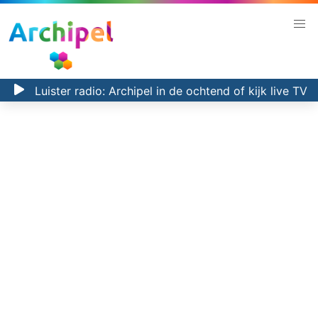
Luister radio:
Archipel in de ochtend
of kijk
live TV