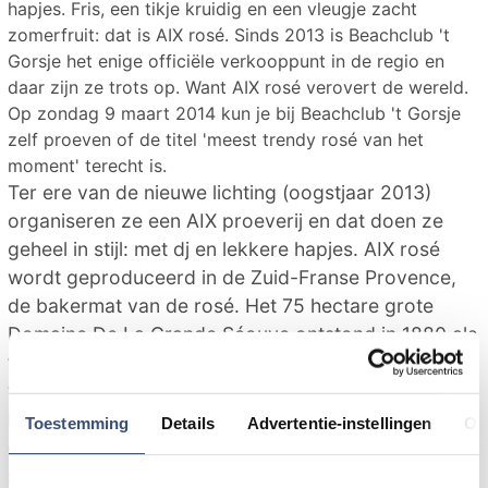
hapjes. Fris, een tikje kruidig en een vleugje zacht
zomerfruit: dat is AIX rosé. Sinds 2013 is Beachclub 't
Gorsje het enige officiële verkooppunt in de regio en
daar zijn ze trots op. Want AIX rosé verovert de wereld.
Op zondag 9 maart 2014 kun je bij Beachclub 't Gorsje
zelf proeven of de titel 'meest trendy rosé van het
moment' terecht is.
Ter ere van de nieuwe lichting (oogstjaar 2013)
organiseren ze een AIX proeverij en dat doen ze
geheel in stijl: met dj en lekkere hapjes. AIX rosé
wordt geproduceerd in de Zuid-Franse Provence,
de bakermat van de rosé. Het 75 hectare grote
Domaine De La Grande Séouve ontstond in 1880 als
truffelgaard en werd rond 1900 omgebouwd tot
wijngaard. Sinds de Nederlander Eric Kurver er aan
het roer staat wordt er volgens de meest
Toestemming
Details
Advertentie-instellingen
Ov
geavanceerde methodes wijn gemaakt. AIX rosé
sleepte al meerdere malen een gouden medaille in