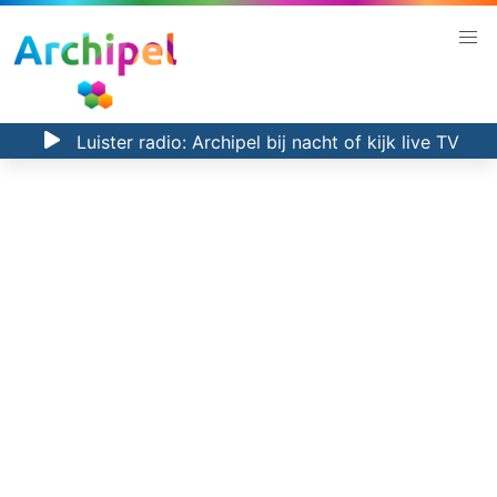
Luister radio:
Archipel bij nacht
of kijk
live TV