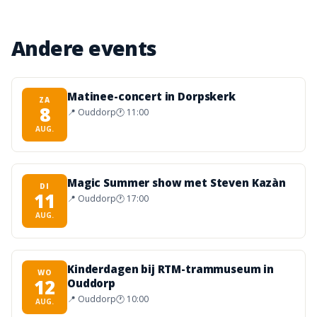
Andere events
Matinee-concert in Dorpskerk
ZA
8
📍
Ouddorp
🕐
11:00
AUG.
Magic Summer show met Steven Kazàn
DI
11
📍
Ouddorp
🕐
17:00
AUG.
Kinderdagen bij RTM-trammuseum in
WO
12
Ouddorp
📍
Ouddorp
🕐
10:00
AUG.