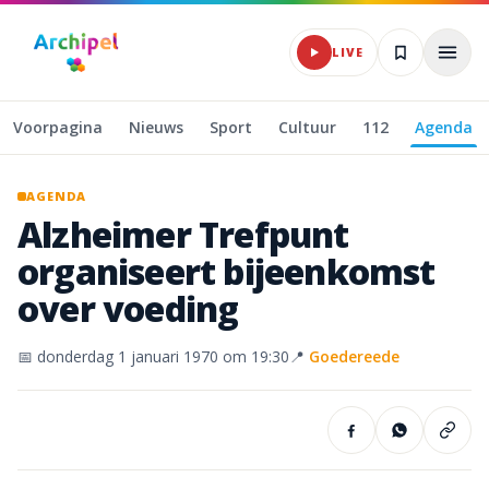
Naar hoofdinhoud
LIVE
Voorpagina
Nieuws
Sport
Cultuur
112
Agenda
AGENDA
Alzheimer
Trefpunt
organiseert
bijeenkomst
over
voeding
📅
donderdag 1 januari 1970
om 19:30
📍
Goedereede