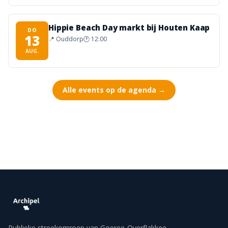
Hippie Beach Day markt bij Houten Kaap
DO
13
📍
Ouddorp
🕐
12:00
AUG.
Alle events op de agenda →
Publieke streekomroep van Goeree-Overflakkee —