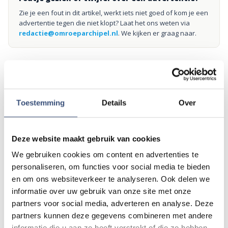
Zie je een fout in dit artikel, werkt iets niet goed of kom je een
advertentie tegen die niet klopt? Laat het ons weten via
redactie@omroeparchipel.nl
. We kijken er graag naar.
Andere events
Toestemming
Details
Over
Magic Summer show met Steven Kazàn
DI
11
📍
Ouddorp
🕐
17:00
Deze website maakt gebruik van cookies
AUG.
We gebruiken cookies om content en advertenties te
personaliseren, om functies voor social media te bieden
en om ons websiteverkeer te analyseren. Ook delen we
Kinderdagen bij RTM-trammuseum in
WO
informatie over uw gebruik van onze site met onze
12
Ouddorp
partners voor social media, adverteren en analyse. Deze
📍
Ouddorp
🕐
10:00
AUG.
partners kunnen deze gegevens combineren met andere
informatie die u aan ze heeft verstrekt of die ze hebben