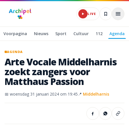
Naar hoofdinhoud
LIVE
Voorpagina
Nieuws
Sport
Cultuur
112
Agenda
AGENDA
Arte
Vocale
Middelharnis
zoekt
zangers
voor
Matthaus
Passion
📅
woensdag 31 januari 2024
om 19:45
📍
Middelharnis