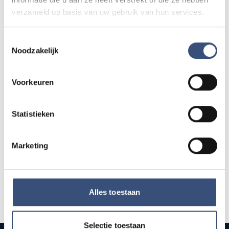
verzameld op basis van uw gebruik van hun services.
Hippie Beach Day markt bij Houten Kaap
DO
13
📍
Ouddorp
🕐
12:00
Toestemmingsselectie
AUG.
Noodzakelijk
Concert met Oekraïense musici in
Voorkeuren
DO
13
Dorpskerk Ouddorp
📍
Ouddorp
🕐
19:30
AUG.
Statistieken
Alle events op de agenda →
Marketing
Alles toestaan
Selectie toestaan