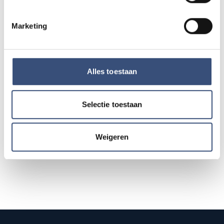
Kinderdagen bij RTM-trammuseum in
WO
12
Ouddorp
Marketing
📍
Ouddorp
🕐
10:00
AUG.
Hippie Beach Day markt bij Houten Kaap
Alles toestaan
DO
13
📍
Ouddorp
🕐
12:00
AUG.
Selectie toestaan
Alle events op de agenda →
Weigeren