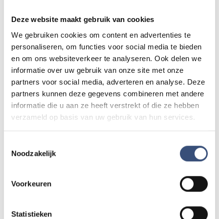
Zie je een fout in dit artikel, werkt iets niet goed of kom je een
advertentie tegen die niet klopt? Laat het ons weten via
Deze website maakt gebruik van cookies
redactie@omroeparchipel.nl
. We kijken er graag naar.
We gebruiken cookies om content en advertenties te
personaliseren, om functies voor social media te bieden
en om ons websiteverkeer te analyseren. Ook delen we
informatie over uw gebruik van onze site met onze
Andere events
partners voor social media, adverteren en analyse. Deze
partners kunnen deze gegevens combineren met andere
informatie die u aan ze heeft verstrekt of die ze hebben
Matinee-concert in Dorpskerk
ZA
8
verzameld op basis van uw gebruik van hun services.
📍
Ouddorp
🕐
11:00
AUG.
Toestemmingsselectie
Noodzakelijk
Magic Summer show met Steven Kazàn
DI
11
📍
Ouddorp
🕐
17:00
Voorkeuren
AUG.
Statistieken