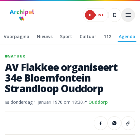
Naar hoofdinhoud
LIVE
Voorpagina
Nieuws
Sport
Cultuur
112
Agenda
NATUUR
AV
Flakkee
organiseert
34e
Bloemfontein
Strandloop
Ouddorp
📅
donderdag 1 januari 1970
om 18:30
📍
Ouddorp