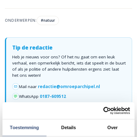
ONDERWERPEN:
#
natuur
Tip de redactie
Heb je nieuws voor ons? Of het nu gaat om een leuk
verhaal, een opmerkelijk bericht, iets dat speelt in de buurt
of als je politie of andere hulpdiensten ergens ziet: laat
het ons weten!
Mail naar
redactie@omroeparchipel.nl
💬
WhatsApp
0187-609512
Bel naar
0187-682630
📞
Toestemming
Details
Over
Foutje gezien of twijfel over een advertentie?