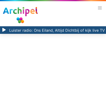
Luister radio:
Ons Eiland, Altijd Dichtbij
of kijk
live TV