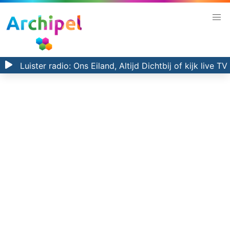
Luister radio:
Ons Eiland, Altijd Dichtbij
of kijk
live TV