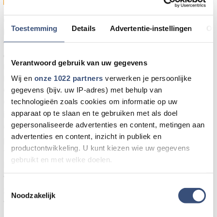
Op 24 februari 2023 is het precies een jaar geleden dat
Toestemming
Details
Advertentie-instellingen
Ov
het Russische leger Oekraïne binnenviel. Tot op de dag
van vandaag wordt gevochten. De impact van deze
oorlog is enorm, vooral natuurlijk voor de Oekraïense
Verantwoord gebruik van uw gegevens
burgerbevolking. Velen zijn gevlucht, ook naar
Nederland. Op Goeree-Overflakkee zijn ongeveer 300
Wij en
onze 1022 partners
verwerken je persoonlijke
Oekraïense vluchtelingen opgevangen.
gegevens (bijv. uw IP-adres) met behulp van
Op deze vrijdag klinken in heel Nederland, maar ook
technologieën zoals cookies om informatie op uw
apparaat op te slaan en te gebruiken met als doel
in de dagen daarna, beiaardklanken voor Oekraïne.
gepersonaliseerde advertenties en content, metingen aan
Ook in Goedereede wordt het carillon bespeeld met
advertenties en content, inzicht in publiek en
passende muziek. Zaterdag 25 februari 2023 van
productontwikkeling. U kunt kiezen wie uw gegevens
14:00 tot 15:00 uur bespelen stadsbeiaardiers Jan
gebruikt en met welke doelen.
Bezuijen en Hans van Heemst Oekraïense muziek,
waaronder het volkslied. Ook wordt vrijdag en
Als u het toestaat, willen we ook graag:
Toestemmingsselectie
zaterdag de Oekraïense vlag gehesen op de toren
Noodzakelijk
Informatie verzamelen over uw geografische locatie,
van Goedereede.
die tot een paar meter nauwkeurig kan zijn