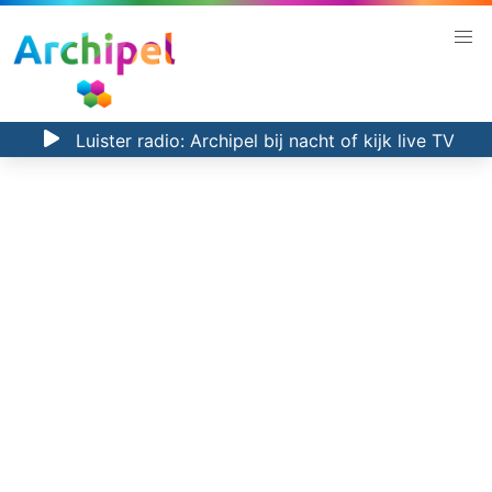
Luister radio:
Archipel bij nacht
of kijk
live TV