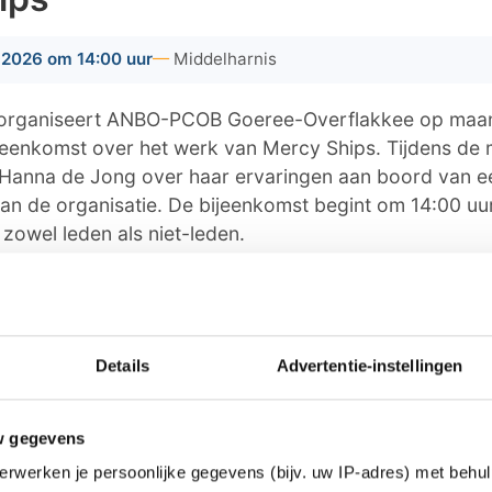
2026 om 14:00 uur
Middelharnis
 organiseert ANBO-PCOB Goeree-Overflakkee op ma
jeenkomst over het werk van Mercy Ships. Tijdens de 
Hanna de Jong over haar ervaringen aan boord van e
an de organisatie. De bijeenkomst begint om 14:00 uur
 zowel leden als niet-leden.
 landelijke belangenorganisatie voor ouderen, ontsta
 twee ouderenbonden. De organisatie zet zich in voo
t welzijn van senioren en organiseert ook lokale activi
Details
Advertentie-instellingen
 medische zorg in ontwikkelingslanden met speciaal u
w gegevens
. Vrijwilligers voeren operaties uit en ondersteunen l
 organisatie heeft momenteel twee schepen in de vaar
erwerken je persoonlijke gegevens (bijv. uw IP-adres) met behul