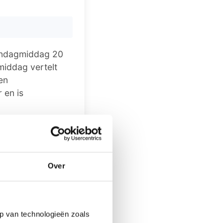
andagmiddag 20
middag vertelt
en
 en is
an uit een
r de belangen,
teiten en
Over
itgeruste
okale
t, die vooral
p van technologieën zoals