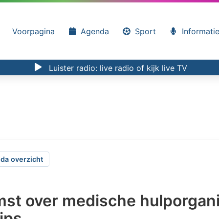
Voorpagina
Agenda
Sport
Informati
Luister radio:
live radio
of kijk
live TV
da overzicht
mst over medische hulporgani
ips