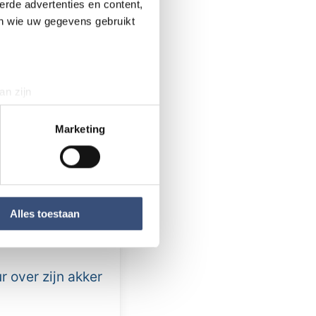
erde advertenties en content,
en wie uw gegevens gebruikt
stent aan boord
 De toegang
an zijn
rinting)
t
detailgedeelte
in. U kunt uw
Marketing
 media te bieden en om ons
ze partners voor social
nformatie die u aan ze heeft
Alles toestaan
mers zijn
r over zijn akker