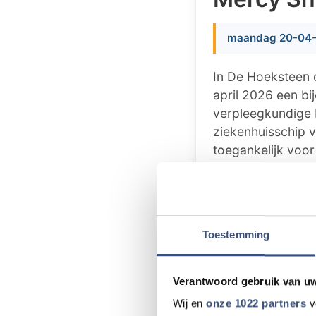
maandag 20-04-
In De Hoeksteen
april 2026 een bi
verpleegkundige 
ziekenhuisschip v
toegankelijk voor
ANBO-PCOB is een
samenwerking van
participatie en he
bijeenkomsten.
Toestemming
Mercy Ships biedt
Verantwoord gebruik van u
ziekenhuisschepen
zorgprojecten. De
Wij en
onze 1022 partners
v