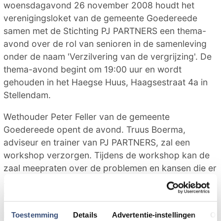
woensdagavond 26 november 2008 houdt het
verenigingsloket van de gemeente Goedereede
samen met de Stichting PJ PARTNERS een thema-
avond over de rol van senioren in de samenleving
onder de naam 'Verzilvering van de vergrijzing'. De
thema-avond begint om 19:00 uur en wordt
gehouden in het Haegse Huus, Haagsestraat 4a in
Stellendam.
Wethouder Peter Feller van de gemeente
Goedereede opent de avond. Truus Boerma,
adviseur en trainer van PJ PARTNERS, zal een
workshop verzorgen. Tijdens de workshop kan de
zaal meepraten over de problemen en kansen die er
zijn dankzij de groeiende groep senioren in de
samenleving.
De avond is bedoeld voor:
Toestemming
Details
Advertentie-instellingen
Ov