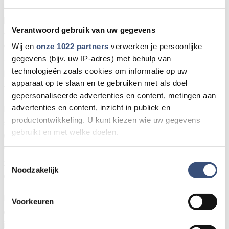
- Vrijwilligersorganisaties, bestuursleden en actief
kader
Verantwoord gebruik van uw gegevens
- Instellingen en organisaties die met vrijwilligers
Wij en
onze 1022 partners
verwerken je persoonlijke
werken
gegevens (bijv. uw IP-adres) met behulp van
- Beleidsmedewerkers, raadsleden en bestuurders
technologieën zoals cookies om informatie op uw
bij gemeenten
apparaat op te slaan en te gebruiken met als doel
- Belangstellenden
gepersonaliseerde advertenties en content, metingen aan
advertenties en content, inzicht in publiek en
De aandacht voor de rol van senioren in de
productontwikkeling. U kunt kiezen wie uw gegevens
samenleving groeit nog steeds. De gemeente
gebruikt en met welke doelen.
Goedereede hoort enerzijds de negatieve kant:
vergrijzing is een probleem en een bedreiging. Maar
Als u het toestaat, willen we ook graag:
Toestemmingsselectie
zij hoort ook de positieve kant: senioren leveren
Noodzakelijk
Informatie verzamelen over uw geografische locatie,
een actieve bijdrage aan de samenleving.
die tot een paar meter nauwkeurig kan zijn
Uw apparaat identificeren door het actief te scannen
De samenleving zal steeds meer een beroep doen
Voorkeuren
op specifieke eigenschappen (fingerprinting)
op vrijwillige inzet, juist ook van senioren. Gelukkig
Lees meer over hoe uw persoonlijke gegevens worden
is er een groot potentieel bij de senioren die dit ook