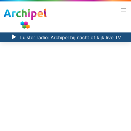
Luister radio:
Archipel bij nacht
of kijk
live TV