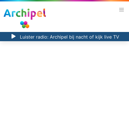
Luister radio:
Archipel bij nacht
of kijk
live TV