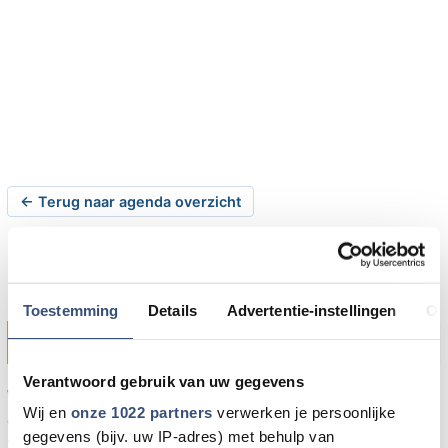
← Terug naar agenda overzicht
Bingo O-G-O
Toestemming
Details
Advertentie-instellingen
Ov
woensdag 28-03-2018 om 13:30 uur
Sommelsdijk
Verantwoord gebruik van uw gegevens
Woensdag 28 maart 2018 is er een bingo van de
Wij en
onze 1022 partners
verwerken je persoonlijke
ouderenvereniging Goeree-Overflakkee (O-G-O). Om
gegevens (bijv. uw IP-adres) met behulp van
13:30 uur in het wijkgebouw de Zwaluw 55 te