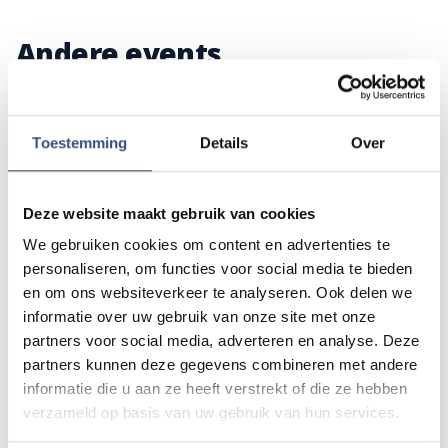
Andere events
Magic Summer show met Steven Kazàn
DI
11
Toestemming
Details
Over
📍
Ouddorp
🕐
17:00
AUG.
Deze website maakt gebruik van cookies
Kinderdagen bij RTM-trammuseum in
We gebruiken cookies om content en advertenties te
WO
12
Ouddorp
personaliseren, om functies voor social media te bieden
📍
Ouddorp
🕐
10:00
AUG.
en om ons websiteverkeer te analyseren. Ook delen we
informatie over uw gebruik van onze site met onze
partners voor social media, adverteren en analyse. Deze
Hippie Beach Day markt bij Houten Kaap
partners kunnen deze gegevens combineren met andere
DO
13
📍
Ouddorp
🕐
12:00
informatie die u aan ze heeft verstrekt of die ze hebben
AUG.
verzameld op basis van uw gebruik van hun services.