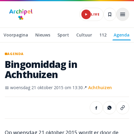
Naar hoofdinhoud
LIVE
Voorpagina
Nieuws
Sport
Cultuur
112
Agenda
AGENDA
Bingomiddag
in
Achthuizen
📅
woensdag 21 oktober 2015
om 13:30
📍
Achthuizen
Op woensdag 21 oktober 2015 wordt er door de