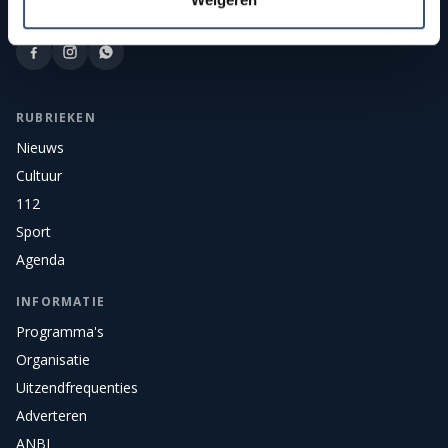
nieuws, sport, cultuur, en live radio en tv voor het eiland.
RUBRIEKEN
Nieuws
Cultuur
112
Sport
Agenda
INFORMATIE
Programma's
Organisatie
Uitzendfrequenties
Adverteren
ANBI