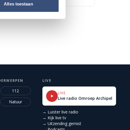
Alles toestaan
DERWERPEN
LIVE
112
LIVE
Live radio Omroep Archipel
Natuur
→ Luister live radio
→ Kijk live tv
→ Uitzending gemist
→ Podcasts