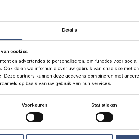
Details
 van cookies
ent en advertenties te personaliseren, om functies voor social
. Ook delen we informatie over uw gebruik van onze site met on
e. Deze partners kunnen deze gegevens combineren met andere i
Magic Summer sh
erzameld op basis van uw gebruik van hun services.
DI
11
📍
Ouddorp
🕐
17:00
AUG.
Voorkeuren
Statistieken
eum in Ouddorp
Hippie Beach Day
DO
13
📍
Ouddorp
🕐
12:00
AUG.