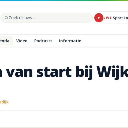
Sport L
LIVE
Zoek op de site
enda
Video
Podcasts
Informatie
n
van
start
bij
Wijk
dijk