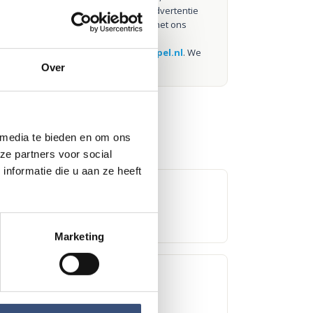
niet goed of kom je een advertentie
tegen die niet klopt? Laat het ons
weten via
redactie@omroeparchipel.nl
. We
kijken er graag naar.
Over
 media te bieden en om ons
ze partners voor social
nformatie die u aan ze heeft
ow met Steven Kazàn
Marketing
 markt bij Houten Kaap