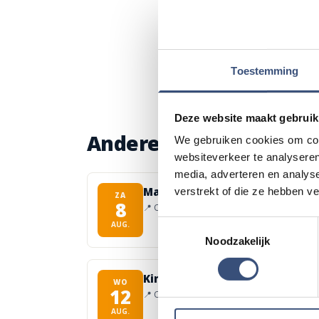
Toestemming
Deze website maakt gebruik
Andere events
We gebruiken cookies om cont
websiteverkeer te analyseren
media, adverteren en analys
Matinee-concert in Dorpskerk
verstrekt of die ze hebben v
ZA
8
📍
Ouddorp
🕐
11:00
Toestemmingsselectie
AUG.
Noodzakelijk
Kinderdagen bij RTM-trammus
WO
12
📍
Ouddorp
🕐
10:00
AUG.