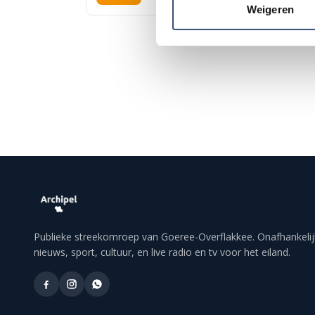
Weigeren
Publieke streekomroep van Goeree-Overflakkee. Onafhankelij
nieuws, sport, cultuur, en live radio en tv voor het eiland.