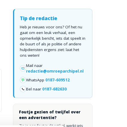
Tip de redactie
Heb je nieuws voor ons? Of het nu
gaat om een leuk verhaal, een
opmerkelijk bericht, iets dat speelt in
de buurt of als je politie of andere
hulpdiensten ergens ziet: laat het
ons weten!
Mail naar
redactie@omroeparchipel.nl
💬
WhatsApp
0187-609512
Bel naar
0187-682630
📞
Foutje gezien of twijfel over
een advertentie?
Zie je een fout in dit artikel, werkt iets