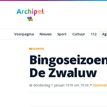
Naar hoofdinhoud
Voorpagina
Nieuws
Sport
Cultuur
112
Ag
AGENDA
Bingoseizoe
De
Zwaluw
📅
donderdag 1 januari 1970
om 19:30
📍
Sommels