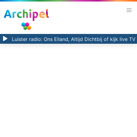
Luister radio:
Ons Eiland, Altijd Dichtbij
of kijk
live TV