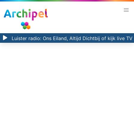
Luister radio:
Ons Eiland, Altijd Dichtbij
of kijk
live TV