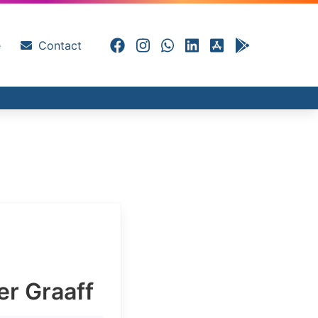
e
Contact
er Graaff