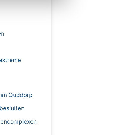
en
 extreme
 van Ouddorp
 besluiten
llencomplexen