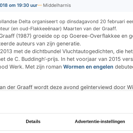
018 om 19:30 uur
Middelharnis
ollandse Delta organiseert op dinsdagavond 20 februari ee
teur (en oud-Flakkeeënaar) Maarten van der Graaff.
Graaff (1987) groeide op op Goeree-Overflakkee en ge
eerde auteurs van zijn generatie.
 2013 met de dichtbundel Vluchtautogedichten, die het
 de C. Buddingh’-prijs. In het voorjaar van 2015 vers
ood Werk. Met zijn roman
Wormen en engelen
debutee
an der Graaff wordt deze avond geïnterviewd door 
ds aan het RGO). Aan de hand van prikkelende vragen 
an der Graaff beter kennen en maakt u kennis met zijn
Details
Advertentie-instellingen
vond met Maarten van der Graaff vindt plaats in de 
 avond wordt georganiseerd door Bibliotheek Zuid-Hol