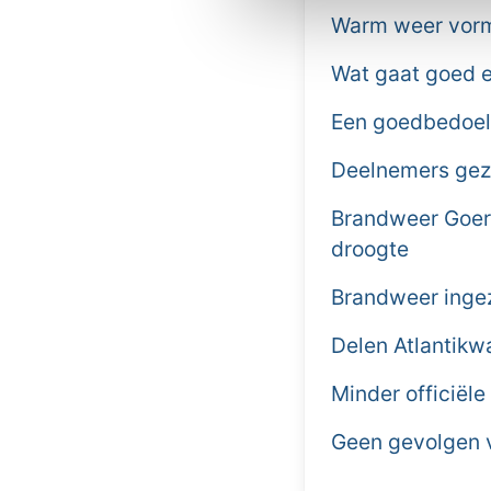
Warm weer vormt
Wat gaat goed e
Een goedbedoel
Deelnemers gezo
Brandweer Goere
droogte
Brandweer ingez
Delen Atlantikw
Minder officiële
Geen gevolgen v