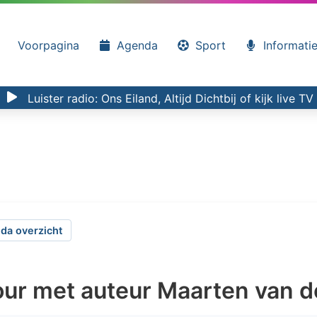
Voorpagina
Agenda
Sport
Informati
Luister radio:
Ons Eiland, Altijd Dichtbij
of kijk
live TV
da overzicht
ur met auteur Maarten van d