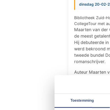
dinsdag 20-02-2
Bibliotheek Zuid-H
CollegeTour met au
Maarten van der 
de meest getalent
Hij debuteerde in
werd bekroond met
tweede bundel D
romanschrijver.
Auteur Maarten v
(docent Nederlan
leert u Maarten v
Samenwerking
Toestemming
De CollegeTour-a
Het Diekhuus. De