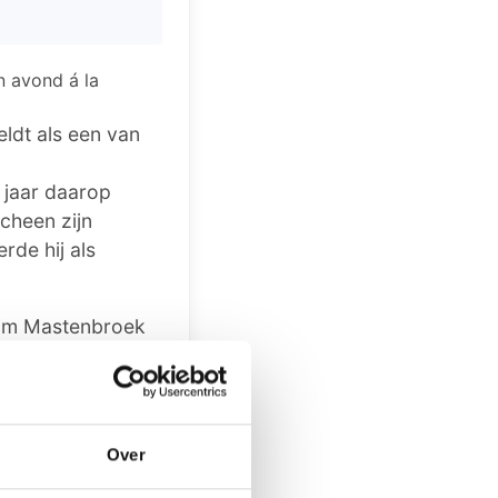
n avond á la
ldt als een van
 jaar daarop
cheen zijn
rde hij als
Wim Mastenbroek
en stellingen
 werk.
Over
Rabobankzaal van
landse Delta,