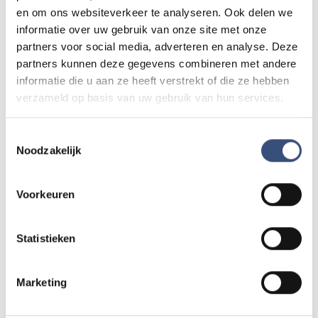
Matinee-concert in Dorpskerk
en om ons websiteverkeer te analyseren. Ook delen we
ZA
8
📍
Ouddorp
🕐
11:00
informatie over uw gebruik van onze site met onze
partners voor social media, adverteren en analyse. Deze
AUG.
partners kunnen deze gegevens combineren met andere
informatie die u aan ze heeft verstrekt of die ze hebben
verzameld op basis van uw gebruik van hun services.
Magic Summer show met Steven Kazàn
DI
11
📍
Ouddorp
🕐
17:00
AUG.
Toestemmingsselectie
Noodzakelijk
Kinderdagen bij RTM-trammuseum in
WO
Voorkeuren
12
Ouddorp
📍
Ouddorp
🕐
10:00
AUG.
Statistieken
Hippie Beach Day markt bij Houten Kaap
DO
Marketing
13
📍
Ouddorp
🕐
12:00
AUG.