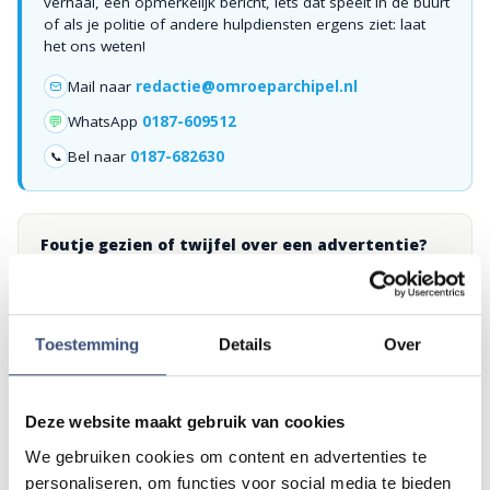
verhaal, een opmerkelijk bericht, iets dat speelt in de buurt
of als je politie of andere hulpdiensten ergens ziet: laat
het ons weten!
Mail naar
redactie@omroeparchipel.nl
💬
WhatsApp
0187-609512
Bel naar
0187-682630
📞
Foutje gezien of twijfel over een advertentie?
Zie je een fout in dit artikel, werkt iets niet goed of kom je een
advertentie tegen die niet klopt? Laat het ons weten via
redactie@omroeparchipel.nl
. We kijken er graag naar.
Toestemming
Details
Over
Deze website maakt gebruik van cookies
Andere events
We gebruiken cookies om content en advertenties te
personaliseren, om functies voor social media te bieden