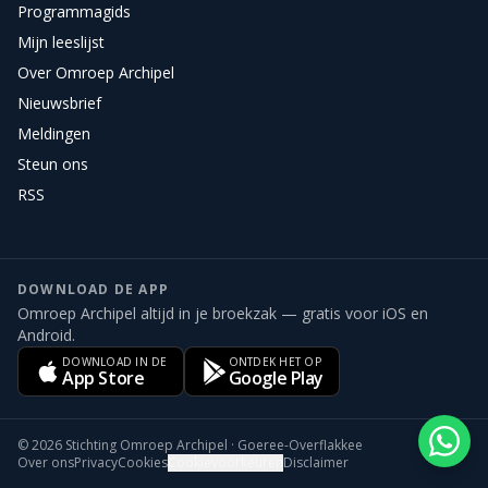
Programmagids
Mijn leeslijst
Over Omroep Archipel
Nieuwsbrief
Meldingen
Steun ons
RSS
DOWNLOAD DE APP
Omroep Archipel altijd in je broekzak — gratis voor iOS en
Android.
DOWNLOAD IN DE
ONTDEK HET OP
App Store
Google Play
©
2026
Stichting Omroep Archipel · Goeree-Overflakkee
Over ons
Privacy
Cookies
Cookievoorkeuren
Disclaimer