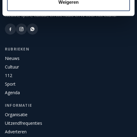
Weigeren
Publieke streekomroep van Goeree-Overflakkee. Onafhankelijk
nieuws, sport, cultuur, en live radio en tv voor het eiland.
RUBRIEKEN
Nieuws
Cultuur
112
Sport
Agenda
INFORMATIE
Organisatie
Uitzendfrequenties
Adverteren