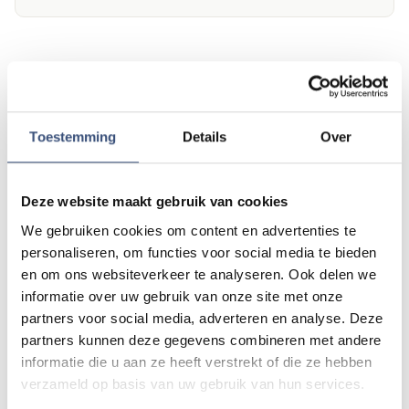
Andere events
Toestemming
Details
Over
Matinee-concert in Dorpskerk
ZA
8
📍
Ouddorp
🕐
11:00
AUG.
Deze website maakt gebruik van cookies
We gebruiken cookies om content en advertenties te
personaliseren, om functies voor social media te bieden
Magic Summer show met Steven Kazàn
DI
en om ons websiteverkeer te analyseren. Ook delen we
11
📍
Ouddorp
🕐
17:00
informatie over uw gebruik van onze site met onze
AUG.
partners voor social media, adverteren en analyse. Deze
partners kunnen deze gegevens combineren met andere
informatie die u aan ze heeft verstrekt of die ze hebben
Kinderdagen bij RTM-trammuseum in
WO
verzameld op basis van uw gebruik van hun services.
12
Ouddorp