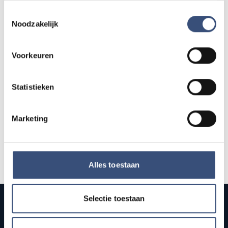
📍
Ouddorp
🕐
10:00
AUG.
Toestemmingsselectie
Noodzakelijk
Hippie Beach Day markt bij Houten Kaap
DO
13
📍
Ouddorp
🕐
12:00
Voorkeuren
AUG.
Statistieken
Alle events op de agenda →
Marketing
Alles toestaan
Selectie toestaan