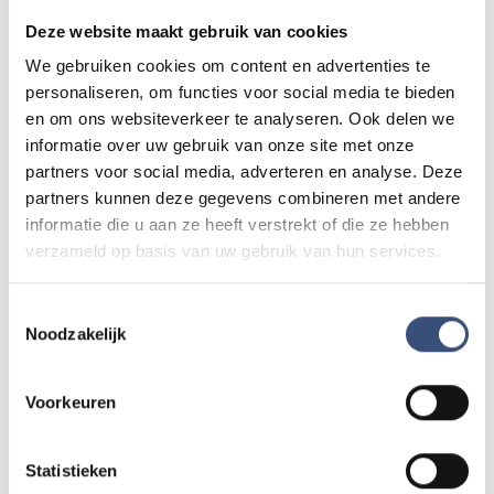
advertentie tegen die niet klopt? Laat het ons weten via
Deze website maakt gebruik van cookies
redactie@omroeparchipel.nl
. We kijken er graag naar.
We gebruiken cookies om content en advertenties te
personaliseren, om functies voor social media te bieden
en om ons websiteverkeer te analyseren. Ook delen we
Andere events
informatie over uw gebruik van onze site met onze
partners voor social media, adverteren en analyse. Deze
partners kunnen deze gegevens combineren met andere
Matinee-concert in Dorpskerk
informatie die u aan ze heeft verstrekt of die ze hebben
ZA
8
📍
Ouddorp
🕐
11:00
verzameld op basis van uw gebruik van hun services.
AUG.
Toestemmingsselectie
Noodzakelijk
Magic Summer show met Steven Kazàn
DI
11
📍
Ouddorp
🕐
17:00
Voorkeuren
AUG.
Statistieken