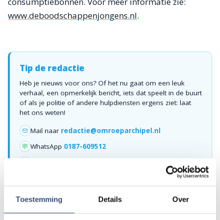
consumptiebonnen. Voor meer informatie zie:
www.deboodschappenjongens.nl
.
Tip de redactie
Heb je nieuws voor ons? Of het nu gaat om een leuk
verhaal, een opmerkelijk bericht, iets dat speelt in de buurt
of als je politie of andere hulpdiensten ergens ziet: laat
het ons weten!
Mail naar
redactie@omroeparchipel.nl
💬
WhatsApp
0187-609512
Bel naar
0187-682630
📞
Toestemming
Details
Over
Foutje gezien of twijfel over een advertentie?
Zie je een fout in dit artikel, werkt iets niet goed of kom je een