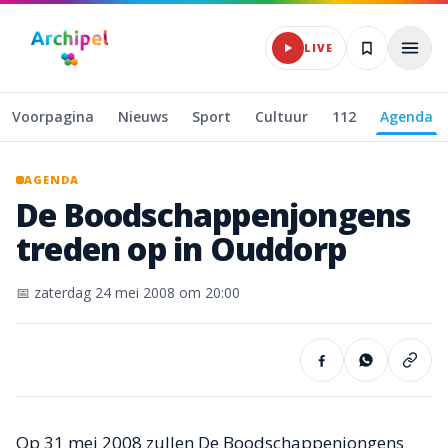
Naar hoofdinhoud
LIVE
Voorpagina
Nieuws
Sport
Cultuur
112
Agenda
AGENDA
De
Boodschappenjongens
treden
op
in
Ouddorp
📅
zaterdag 24 mei 2008
om 20:00
Op 31 mei 2008 zullen De Boodschappenjongens