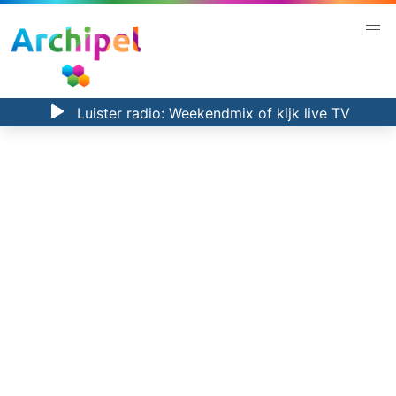
Luister radio:
Weekendmix
of kijk
live TV