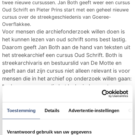
twee nieuwe cursussen. Jan Both geeft weer een cursus
Oud Schrift en Pieter Prins start met een geheel nieuwe
cursus over de streekgeschiedenis van Goeree-
Overflakkee.
Voor mensen die archiefonderzoek willen doen is
het kunnen lezen van oud schrift soms best lastig.
Daarom geeft Jan Both aan de hand van teksten uit
het streekarchief een cursus Oud Schrift. Both is
streekarchivaris en bestuurslid van De Motte en
geeft aan dat zijn cursus niet alleen relevant is voor
mensen die in het archief op onderzoek willen gaan:
"ook voor mensen die het leuk vinden om te
puzzelen is deze cursus de moeite waard", aldus
Both. De cursus zal worden gegeven op acht
woensdagavonden.
Toestemming
Details
Advertentie-instellingen
Ov
Nieuw in het aanbod is de cursus
Streekgeschiedenis die gegeven wordt door
Verantwoord gebruik van uw gegevens