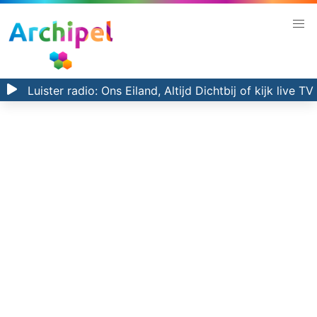
Luister radio:
Ons Eiland, Altijd Dichtbij
of kijk
live TV