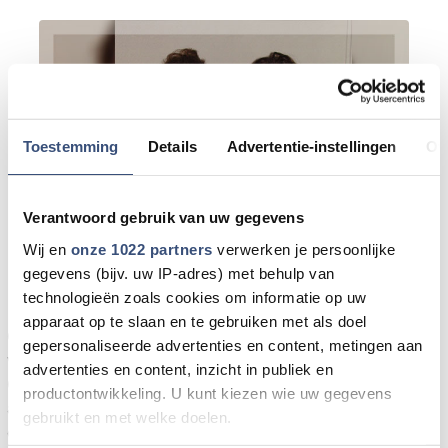
Toestemming
Details
Advertentie-instellingen
Ov
Verantwoord gebruik van uw gegevens
Wij en
onze 1022 partners
verwerken je persoonlijke
gegevens (bijv. uw IP-adres) met behulp van
technologieën zoals cookies om informatie op uw
apparaat op te slaan en te gebruiken met als doel
Ook tijdens de adventsweken zal er een Welkom-Dienst
gepersonaliseerde advertenties en content, metingen aan
worden gehouden in de Doopsgezinde Gemeente te
advertenties en content, inzicht in publiek en
Ouddorp. Op zondag 21 december 2008, in de
productontwikkeling. U kunt kiezen wie uw gegevens
avonddienst om 18:30 uur, zijn Diana Abspoel, hoboiste
gebruikt en met welke doelen.
en haar zus Josefien Abspoel, dwarsfluitiste te gast.