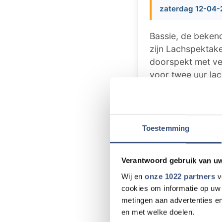
zaterdag 12-04-
Bassie, de beken
zijn Lachspektak
doorspekt met vee
voor twee uur lac
Evert van den Bos 
de nieuwe spannen
deze gezellige fa
eens te bont maa
Toestemming
De voorstelling i
in Goedereede. Om
Verantwoord gebruik van u
bij C1000 van de
Wij en
onze 1022 partners
v
kans op twee kaa
cookies om informatie op uw 
verkrijgbaar bij 
metingen aan advertenties en
en met welke doelen.