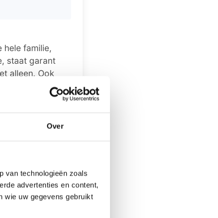
hele familie,
, staat garant
et alleen. Ook
an Zwarte Piet' en
ly') heeft in
 hij het weer
Over
entrum de Oostdam
ief te verkrijgen
happen maakt u
p van technologieën zoals
tie is
erde advertenties en content,
en wie uw gegevens gebruikt