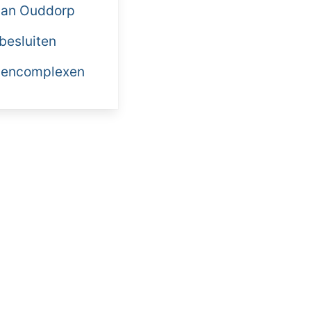
 van Ouddorp
 besluiten
llencomplexen