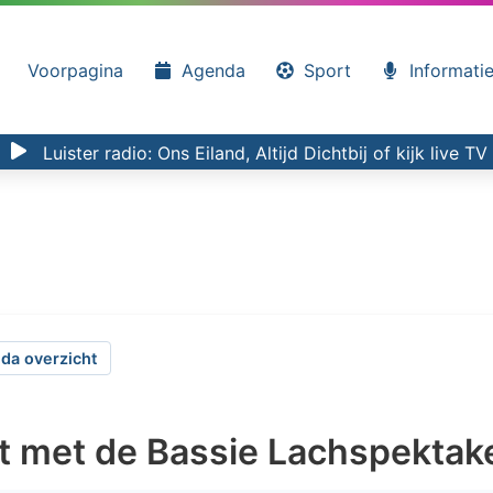
Voorpagina
Agenda
Sport
Informati
Luister radio:
Ons Eiland, Altijd Dichtbij
of kijk
live TV
da overzicht
et met de Bassie Lachspekta