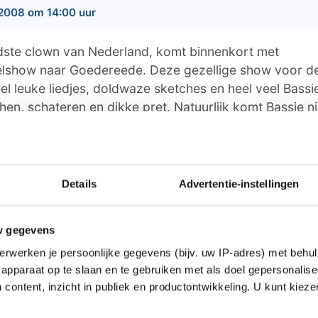
2008 om 14:00 uur
dste clown van Nederland, komt binnenkort met
elshow naar Goedereede. Deze gezellige show voor de 
l leuke liedjes, doldwaze sketches en heel veel Bassie
hen, schateren en dikke pret. Natuurlijk komt Bassie ni
(die ook te zien is in de TV-serie ‘Bassie en de reis v
de avonturenserie ‘Bassie en de Speurtocht naar Char
milieshow de taak om Bassie in het gareel te houden als
kt.
Details
Advertentie-instellingen
s op zaterdag 12 april 2008 en vindt plaats in Partyc
 14:00 uur gaat de show van start. Kaarten zijn exclus
w gegevens
n Hurk in Ouddorp. Bij aankoop van € 100,00 boodsc
erwerken je persoonlijke gegevens (bijv. uw IP-adres) met behul
rtjes voor de Bassie Lachspektakelshow. Meer informa
apparaat op te slaan en te gebruiken met als doel gepersonalise
C1000 van den Hurk in Ouddorp.
 content, inzicht in publiek en productontwikkeling. U kunt kiez