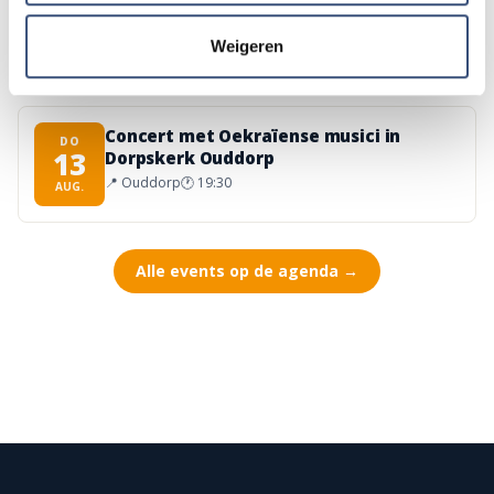
Hippie Beach Day markt bij Houten Kaap
DO
13
📍
Ouddorp
🕐
12:00
Weigeren
AUG.
Concert met Oekraïense musici in
DO
13
Dorpskerk Ouddorp
📍
Ouddorp
🕐
19:30
AUG.
Alle events op de agenda →