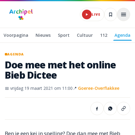
Naar hoofdinhoud
LIVE
Voorpagina
Nieuws
Sport
Cultuur
112
Agenda
AGENDA
Doe
mee
met
het
online
Bieb
Dictee
📅
vrijdag 19 maart 2021
om 11:00
📍
Goeree-Overflakkee
Ben je een kei in spelling? Doe dan mee met Bieb