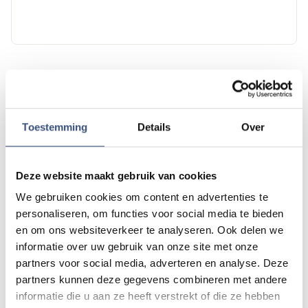
Tip de redactie
Heb je nieuws voor ons? Of het nu gaat om een leuk
Toestemming
Details
Over
verhaal, een opmerkelijk bericht, iets dat speelt in de buurt
of als je politie of andere hulpdiensten ergens ziet: laat
het ons weten!
Deze website maakt gebruik van cookies
Mail naar
redactie@omroeparchipel.nl
We gebruiken cookies om content en advertenties te
💬
WhatsApp
0187-609512
personaliseren, om functies voor social media te bieden
Bel naar
0187-682630
📞
en om ons websiteverkeer te analyseren. Ook delen we
informatie over uw gebruik van onze site met onze
partners voor social media, adverteren en analyse. Deze
partners kunnen deze gegevens combineren met andere
Foutje gezien of twijfel over een advertentie?
informatie die u aan ze heeft verstrekt of die ze hebben
Zie je een fout in dit artikel, werkt iets niet goed of kom je een