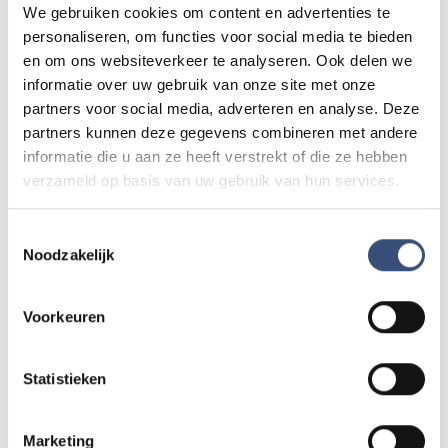
We gebruiken cookies om content en advertenties te
personaliseren, om functies voor social media te bieden
Andere events
en om ons websiteverkeer te analyseren. Ook delen we
informatie over uw gebruik van onze site met onze
partners voor social media, adverteren en analyse. Deze
Matinee-concert in Dorpskerk
partners kunnen deze gegevens combineren met andere
ZA
8
📍
Ouddorp
🕐
11:00
informatie die u aan ze heeft verstrekt of die ze hebben
AUG.
verzameld op basis van uw gebruik van hun services.
Toestemmingsselectie
Magic Summer show met Steven Kazàn
Noodzakelijk
DI
11
📍
Ouddorp
🕐
17:00
AUG.
Voorkeuren
Kinderdagen bij RTM-trammuseum in
Statistieken
WO
12
Ouddorp
📍
Ouddorp
🕐
10:00
AUG.
Marketing