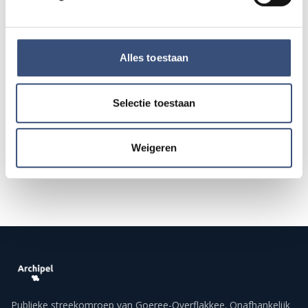
Hippie Beach Day markt bij Houten Kaap
DO
13
📍
Ouddorp
🕐
12:00
Alles toestaan
AUG.
Selectie toestaan
Alle events op de agenda →
Weigeren
Publieke streekomroep van Goeree-Overflakkee. Onafhankelijk