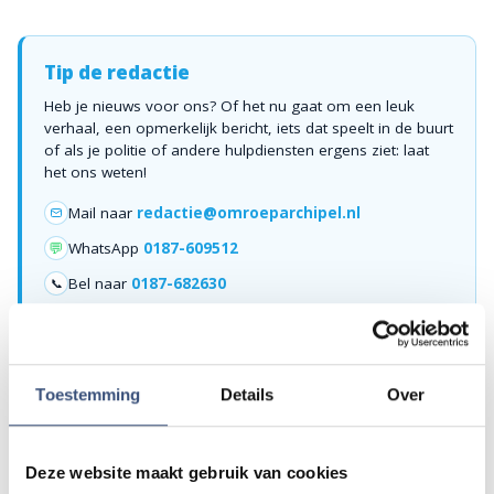
Tip de redactie
Heb je nieuws voor ons? Of het nu gaat om een leuk
verhaal, een opmerkelijk bericht, iets dat speelt in de buurt
of als je politie of andere hulpdiensten ergens ziet: laat
het ons weten!
Mail naar
redactie@omroeparchipel.nl
💬
WhatsApp
0187-609512
Bel naar
0187-682630
📞
Foutje gezien of twijfel over een advertentie?
Toestemming
Details
Over
Zie je een fout in dit artikel, werkt iets niet goed of kom je een
advertentie tegen die niet klopt? Laat het ons weten via
redactie@omroeparchipel.nl
. We kijken er graag naar.
Deze website maakt gebruik van cookies