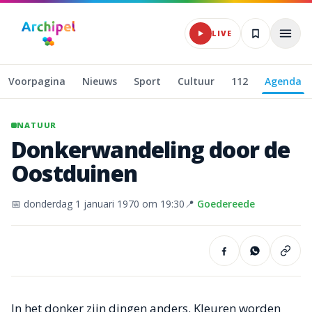
Naar hoofdinhoud
LIVE
Voorpagina
Nieuws
Sport
Cultuur
112
Agenda
NATUUR
Donkerwandeling
door
de
Oostduinen
📅
donderdag 1 januari 1970
om 19:30
📍
Goedereede
In het donker zijn dingen anders. Kleuren worden