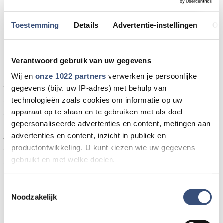
Zanger-gitarist Gerard Alderliefste en violiste Maria
Eldering treden op zaterdag 24 januari 2026 om
Toestemming
Details
Advertentie-instellingen
Ov
20:15 uur op in Theaterzaal Het Diekhuus met een
intiem muziekprogramma waarin chanson en
Verantwoord gebruik van uw gegevens
klassieke invloeden samenkomen. Het duo speelt
nummers van Michel Fugain en Julien Clerc, werk
Wij en
onze 1022 partners
verwerken je persoonlijke
van Ramses Shaffy en eigen composities,
gegevens (bijv. uw IP-adres) met behulp van
technologieën zoals cookies om informatie op uw
ondersteund door persoonlijke anekdotes en
apparaat op te slaan en te gebruiken met als doel
gedeelde liefde voor muziek.
gepersonaliseerde advertenties en content, metingen aan
Alderliefste en Eldering kennen elkaar sinds een
advertenties en content, inzicht in publiek en
eerste gezamenlijk optreden in Haarlem en hebben
productontwikkeling. U kunt kiezen wie uw gegevens
gebruikt en met welke doelen.
sindsdien meerdere duo-optredens verzorgd.
Eldering maakt daarnaast deel uit van het octet
Als u het toestaat, willen we ook graag:
Gerard Alderliefste & Friends, bekend van het
Toestemmingsselectie
Noodzakelijk
Informatie verzamelen over uw geografische locatie,
programma Une belle histoire.
die tot een paar meter nauwkeurig kan zijn
De toegangsprijs bedraagt € 24,50 en is inclusief
Uw apparaat identificeren door het actief te scannen