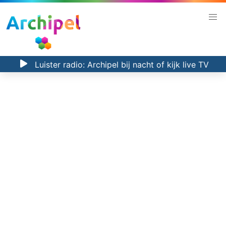
Luister radio:
Archipel bij nacht
of kijk
live TV