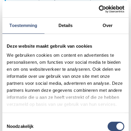
of als je politie of andere hulpdiensten ergens ziet: laat
het ons weten!
Mail naar
redactie@omroeparchipel.nl
Toestemming
Details
Over
💬
WhatsApp
0187-609512
Bel naar
0187-682630
📞
Deze website maakt gebruik van cookies
We gebruiken cookies om content en advertenties te
personaliseren, om functies voor social media te bieden
Foutje gezien of twijfel over een advertentie?
en om ons websiteverkeer te analyseren. Ook delen we
Zie je een fout in dit artikel, werkt iets niet goed of kom je een
informatie over uw gebruik van onze site met onze
advertentie tegen die niet klopt? Laat het ons weten via
redactie@omroeparchipel.nl
. We kijken er graag naar.
partners voor social media, adverteren en analyse. Deze
partners kunnen deze gegevens combineren met andere
informatie die u aan ze heeft verstrekt of die ze hebben
verzameld op basis van uw gebruik van hun services.
Andere events
Toestemmingsselectie
Noodzakelijk