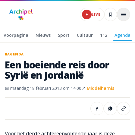
Naar hoofdinhoud
LIVE
Voorpagina
Nieuws
Sport
Cultuur
112
Agenda
AGENDA
Een
boeiende
reis
door
Syrië
en
Jordanië
📅
maandag 18 februari 2013
om 14:00
📍
Middelharnis
Voor het derde achtereenvolgende jaar is deze