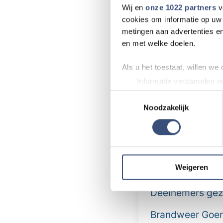
kwetsbaar. Vanuit
Wij en
onze 1022 partners
v
van waterveiligh
cookies om informatie op uw 
metingen aan advertenties en
onze delta veilig
en met welke doelen.
U bent van harte
Als u het toestaat, willen we
Middelharnis. Aan
Informatie verzamelen ov
via de website v
Uw apparaat identificere
Toestemmingsselectie
Lees meer over hoe uw perso
Noodzakelijk
toestemming op elk moment wi
Meer nieu
We gebruiken cookies om cont
websiteverkeer te analyseren
media, adverteren en analys
Weigeren
Een goedbedoel
verstrekt of die ze hebben v
Deelnemers gezo
Brandweer Goere