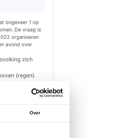
dat ongeveer 1 op
romen. De vraag is
2022 organiseren
en avond over
evolking zich
boven (regen).
verflakkee.
waterschap nieuwe
.
Over
nd ook