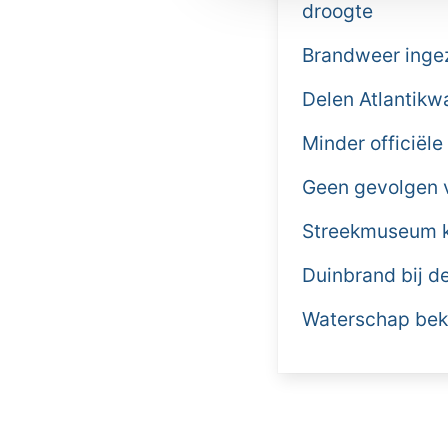
droogte
Brandweer ingez
Delen Atlantikw
Minder officiële
Geen gevolgen v
Streekmuseum kr
Duinbrand bij 
Waterschap beki