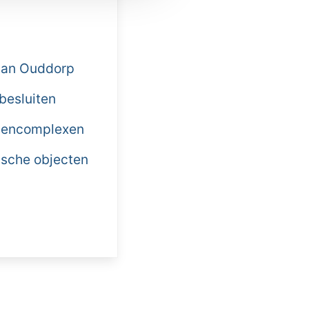
 van Ouddorp
 besluiten
llencomplexen
rische objecten