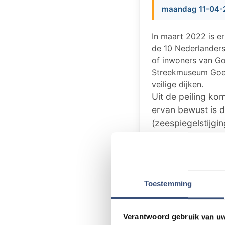
maandag 11-04-2
In maart 2022 is er
de 10 Nederlanders
of inwoners van Go
Streekmuseum Goer
veilige dijken.
Uit de peiling ko
ervan bewust is 
(zeespiegelstijgi
Veilige dijken
De stijging van 
Beleidsadviseur 
technieken ontwik
Toestemming
Veilige delta
Verantwoord gebruik van u
Maar hevige rege