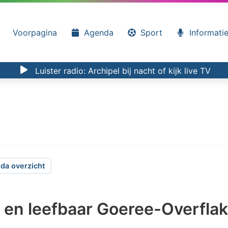
Voorpagina
Agenda
Sport
Informati
Luister radio:
Archipel bij nacht
of kijk
live TV
da overzicht
g en leefbaar Goeree-Overfla