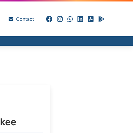
e
Contact
kkee