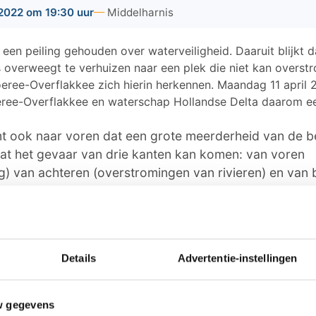
022 om 19:30 uur
Middelharnis
 een peiling gehouden over waterveiligheid. Daaruit blijkt 
 overweegt te verhuizen naar een plek die niet kan overst
eree-Overflakkee zich hierin herkennen. Maandag 11 april 
ee-Overflakkee en waterschap Hollandse Delta daarom e
mt ook naar voren dat een grote meerderheid van de b
dat het gevaar van drie kanten kan komen: van voren
ng) van achteren (overstromingen van rivieren) en van 
de zeespiegel kan ook gevolgen hebben voor Goeree-O
waterkeringen Henri van der Meijden vertelt hoe het 
kelt om de dijken ook in de toekomst veilig te houden
Details
Advertentie-instellingen
w gegevens
nbuien en grote perioden van droogte maken het eila