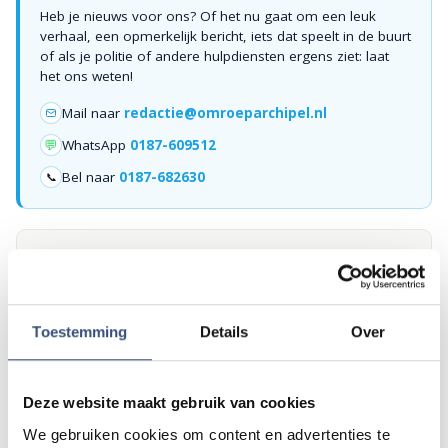
Heb je nieuws voor ons? Of het nu gaat om een leuk
verhaal, een opmerkelijk bericht, iets dat speelt in de buurt
of als je politie of andere hulpdiensten ergens ziet: laat
het ons weten!
Mail naar
redactie@omroeparchipel.nl
💬
WhatsApp
0187-609512
Bel naar
0187-682630
📞
Foutje gezien of twijfel over een advertentie?
Zie je een fout in dit artikel, werkt iets niet goed of kom je een
advertentie tegen die niet klopt? Laat het ons weten via
redactie@omroeparchipel.nl
. We kijken er graag naar.
Toestemming
Details
Over
Deze website maakt gebruik van cookies
Andere events
We gebruiken cookies om content en advertenties te