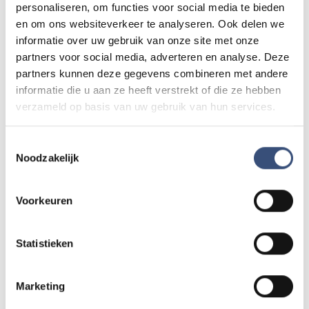
personaliseren, om functies voor social media te bieden
en om ons websiteverkeer te analyseren. Ook delen we
Matinee-concert in Dorpskerk
informatie over uw gebruik van onze site met onze
ZA
8
📍
Ouddorp
🕐
11:00
partners voor social media, adverteren en analyse. Deze
AUG.
partners kunnen deze gegevens combineren met andere
informatie die u aan ze heeft verstrekt of die ze hebben
verzameld op basis van uw gebruik van hun services.
Magic Summer show met Steven Kazàn
DI
11
📍
Ouddorp
🕐
17:00
Toestemmingsselectie
AUG.
Noodzakelijk
Voorkeuren
Kinderdagen bij RTM-trammuseum in
WO
12
Ouddorp
📍
Ouddorp
🕐
10:00
AUG.
Statistieken
Marketing
Hippie Beach Day markt bij Houten Kaap
DO
13
📍
Ouddorp
🕐
12:00