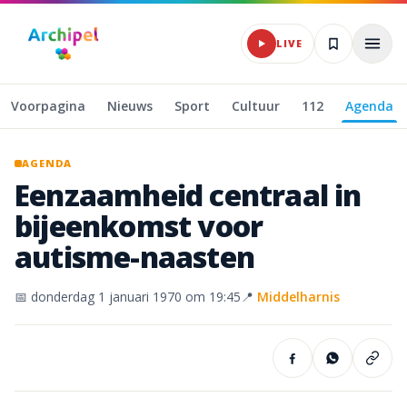
Naar hoofdinhoud
LIVE
Voorpagina
Nieuws
Sport
Cultuur
112
Agenda
AGENDA
Eenzaamheid
centraal
in
bijeenkomst
voor
autisme-naasten
📅
donderdag 1 januari 1970
om 19:45
📍
Middelharnis