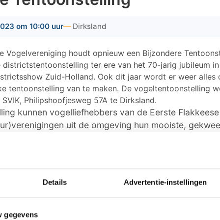
2023 om 10:00 uur
Dirksland
e Vogelvereniging houdt opnieuw een Bijzondere Tentoonste
districtstentoonstelling ter ere van het 70-jarig jubileum 
strictsshow Zuid-Holland. Ook dit jaar wordt er weer alles
jke tentoonstelling van te maken. De vogeltentoonstelling 
SVIK, Philipshoofjesweg 57A te Dirksland.
ling kunnen vogelliefhebbers van de Eerste Flakkeese
ur)verenigingen uit de omgeving hun mooiste, gekwee
rengen van de vogels op woensdag, volgt donderdag d
nde keurmeesters van de Nederlandse Bond van Vogel
17 november 2023 bent u van harte welkom vanaf 20:
Details
Advertentie-instellingen
wordt dan geopend en de deelnemers ontvangen de ke
van der Velde een speld van de Nederlandse Bond van 
g lidmaatschap. De tentoonstelling is geopend tot 22:0
w gegevens