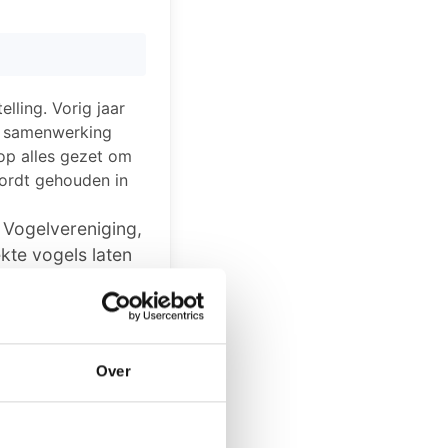
lling. Vorig jaar
in samenwerking
 op alles gezet om
wordt gehouden in
 Vogelvereniging,
kte vogels laten
e keuring van de
liefhebbers.
00 uur. De
Over
urbrieven. Ook
Vogelliefhebbers
0 uur. Ook op