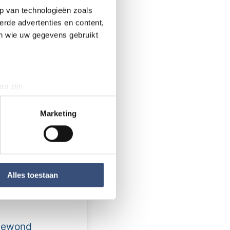
 dan geopend van
p van technologieën zoals
eiking plaats
erde advertenties en content,
en wie uw gegevens gebruikt
aast dat er een
nde activiteiten
d een hapje en
an zijn
rinting)
t
detailgedeelte
in. U kunt uw
Marketing
 media te bieden en om ons
ze partners voor social
nformatie die u aan ze heeft
Alles toestaan
controle
 gewond