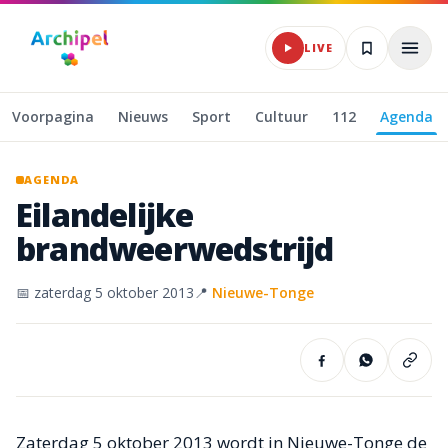
Naar hoofdinhoud
LIVE
Voorpagina
Nieuws
Sport
Cultuur
112
Agenda
AGENDA
Eilandelijke
brandweerwedstrijd
📅
zaterdag 5 oktober 2013
📍
Nieuwe-Tonge
Zaterdag 5 oktober 2013 wordt in Nieuwe-Tonge de