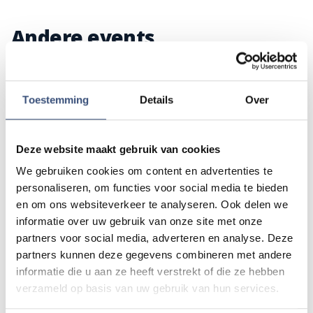
Andere events
Magic Summer show met Steven Kazàn
DI
11
Toestemming
Details
Over
📍
Ouddorp
🕐
17:00
AUG.
Deze website maakt gebruik van cookies
Kinderdagen bij RTM-trammuseum in
We gebruiken cookies om content en advertenties te
WO
12
Ouddorp
personaliseren, om functies voor social media te bieden
📍
Ouddorp
🕐
10:00
AUG.
en om ons websiteverkeer te analyseren. Ook delen we
informatie over uw gebruik van onze site met onze
partners voor social media, adverteren en analyse. Deze
Hippie Beach Day markt bij Houten Kaap
partners kunnen deze gegevens combineren met andere
DO
13
📍
Ouddorp
🕐
12:00
informatie die u aan ze heeft verstrekt of die ze hebben
AUG.
verzameld op basis van uw gebruik van hun services.