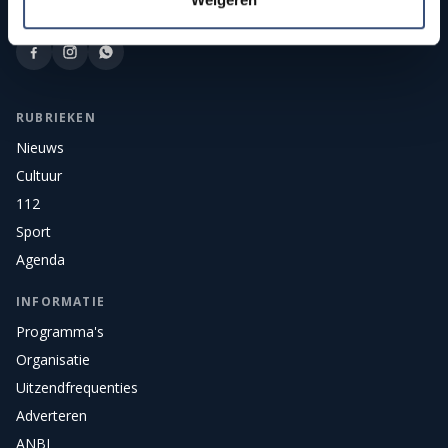
nieuws, sport, cultuur, en live radio en tv voor het eiland.
RUBRIEKEN
Nieuws
Cultuur
112
Sport
Agenda
INFORMATIE
Programma's
Organisatie
Uitzendfrequenties
Adverteren
ANBI