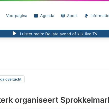
Voorpagina
Agenda
Sport
Informati
Luister radio:
De late avond
of kijk
live TV
da overzicht
rk organiseert Sprokkelmar