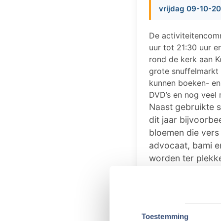
vrijdag 09-10-20
De activiteitencom
uur tot 21:30 uur e
rond de kerk aan K
grote snuffelmarkt
kunnen boeken- en 
DVD’s en nog veel 
Naast gebruikte s
dit jaar bijvoorb
bloemen die vers
advocaat, bami en
worden ter plekke
koop. Buiten kun
zaterdag een lekk
Voor de kinderen
Toestemming
kinderen een "str