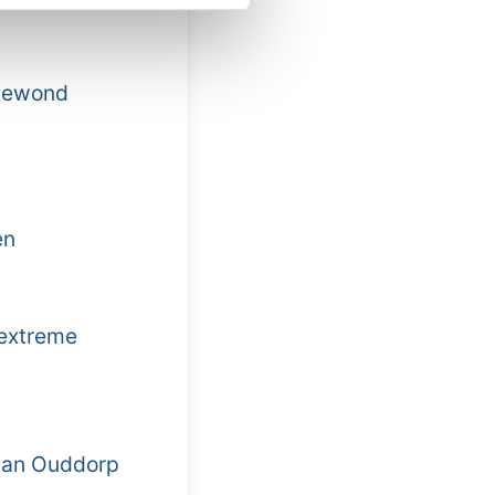
 gewond
en
 extreme
 van Ouddorp