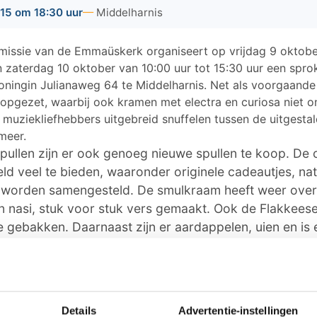
15 om 18:30 uur
Middelharnis
missie van de Emmaüskerk organiseert op vrijdag 9 oktobe
n zaterdag 10 oktober van 10:00 uur tot 15:30 uur een spro
oningin Julianaweg 64 te Middelharnis. Net als voorgaande
 opgezet, waarbij ook kramen met electra en curiosa niet on
muziekliefhebbers uitgebreid snuffelen tussen de uitgesta
meer.
pullen zijn er ook genoeg nieuwe spullen te koop. De
eeld veel te bieden, waaronder originele cadeautjes, n
 worden samengesteld. De smulkraam heeft weer overh
 nasi, stuk voor stuk vers gemaakt. Ook de Flakkeese
 gebakken. Daarnaast zijn er aardappelen, uien en is 
t u op vrijdag en zaterdag versgebakken oliebollen k
er visje.
 is er een ruim aanbod aan tweedehands speelgoed. 
Details
Advertentie-instellingen
ippenkaartje" aanschaffen waarmee ze diverse activit