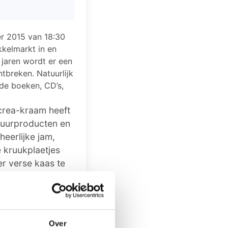
r 2015 van 18:30
kkelmarkt in en
 jaren wordt er een
tbreken. Natuurlijk
lde boeken, CD’s,
 crea-kraam heeft
atuurproducten en
eerlijke jam,
 kruukplaetjes
er verse kaas te
open en op
Daarnaast kunnen
Over
eiten kunnen