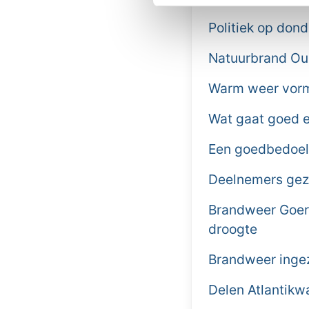
Politiek op don
Natuurbrand Ou
Warm weer vormt
Wat gaat goed e
Een goedbedoel
Deelnemers gezo
Brandweer Goere
droogte
Brandweer ingez
Delen Atlantikw