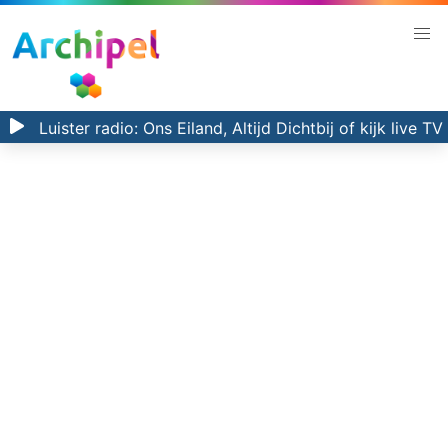
Luister radio:
Ons Eiland, Altijd Dichtbij
of kijk
live TV