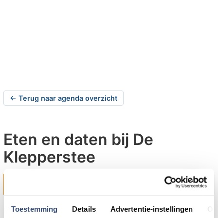
← Terug naar agenda overzicht
Eten en daten bij De
Klepperstee
donderdag 07-04-2022 om 20:00 uur
Ouddorp
Toestemming
Details
Advertentie-instellingen
Ov
Ben jij single en is het tijd voor een nieuwe liefde in je