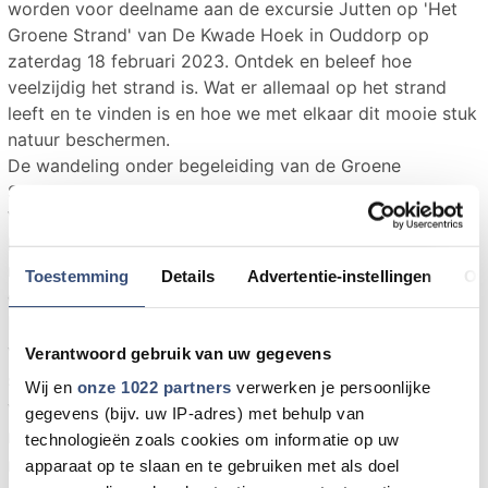
worden voor deelname aan de excursie Jutten op 'Het
Groene Strand' van De Kwade Hoek in Ouddorp op
zaterdag 18 februari 2023. Ontdek en beleef hoe
veelzijdig het strand is. Wat er allemaal op het strand
leeft en te vinden is en hoe we met elkaar dit mooie stuk
natuur beschermen.
De wandeling onder begeleiding van de Groene
Strandgidsen duurt ca. 2 tot 2,5 uur.
Vind je het leuk om meer te weten te komen over het
leven op het strand en wil je actief met het jutten
meedoen? Loop dan mee met dit strandavontuur en
Toestemming
Details
Advertentie-instellingen
Ov
ontdek 'Het Groene Strand'!
De excursie start om 10:00 uur op de parkeerplaats
van De Kwade Hoek en dan wordt gelopen naar het
Verantwoord gebruik van uw gegevens
strand. Trek goede kleding aan en draag bij
Wij en
onze 1022 partners
verwerken je persoonlijke
voorkeur laarzen. Neem zelf evt. drinken en eten
gegevens (bijv. uw IP-adres) met behulp van
mee. In verband met de loopafstanden is deze tour
technologieën zoals cookies om informatie op uw
niet geschikt voor de allerkleinsten.
apparaat op te slaan en te gebruiken met als doel