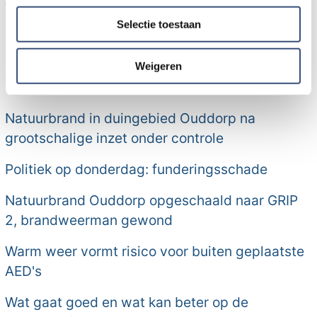
www.visitgo.nl/nl/agenda
.
partners voor social media, adverteren en analyse. Deze
Selectie toestaan
partners kunnen deze gegevens combineren met andere
informatie die u aan ze heeft verstrekt of die ze hebben
Meer nieuws van Goeree-
verzameld op basis van uw gebruik van hun services.
Weigeren
Overflakkee:
Natuurbrand in duingebied Ouddorp na
grootschalige inzet onder controle
Politiek op donderdag: funderingsschade
Natuurbrand Ouddorp opgeschaald naar GRIP
2, brandweerman gewond
Warm weer vormt risico voor buiten geplaatste
AED's
Wat gaat goed en wat kan beter op de