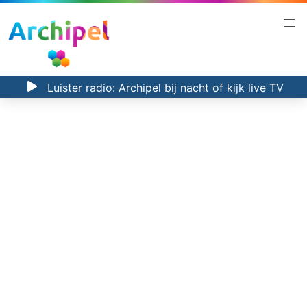
Luister radio:
Archipel bij nacht
of kijk
live TV