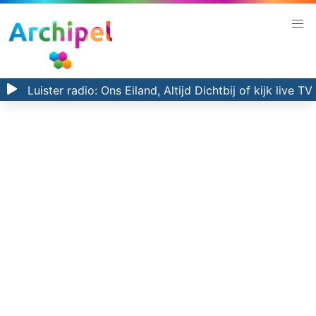
Luister radio:
Ons Eiland, Altijd Dichtbij
of kijk
live TV