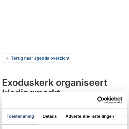
← Terug naar agenda overzicht
Exoduskerk organiseert
kledingmarkt
zaterdag 04-10-2025 om 09:00 uur
Middelharnis
Toestemming
Details
Advertentie-instellingen
Ov
Op zaterdag 4 oktober 2025 organiseert de