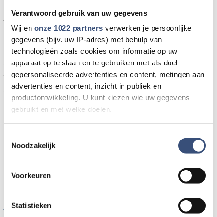
Exoduskerk een kledingmarkt aan de Oostelijke
Verantwoord gebruik van uw gegevens
Achterweg 74 te Middelharnis, nabij de Mientjeshof.
Wij en
onze 1022 partners
verwerken je persoonlijke
Bezoekers zijn welkom tussen 09:00 en 16:00 uur.
gegevens (bijv. uw IP-adres) met behulp van
Op de markt is een gevarieerd aanbod voorjaars-
technologieën zoals cookies om informatie op uw
apparaat op te slaan en te gebruiken met als doel
en zomerkleding voor dames, heren en kinderen te
gepersonaliseerde advertenties en content, metingen aan
vinden, waaronder jurken, broeken, shirts,
advertenties en content, inzicht in publiek en
schoenen en accessoires. De verkoop vindt plaats
productontwikkeling. U kunt kiezen wie uw gegevens
in een tent en een naastgelegen schuur.
gebruikt en met welke doelen.
De opbrengst komt ten goede aan het werk van de
Als u het toestaat, willen we ook graag:
Exoduskerk.
Toestemmingsselectie
Noodzakelijk
Informatie verzamelen over uw geografische locatie,
die tot een paar meter nauwkeurig kan zijn
Meer nieuws van Goeree-
Uw apparaat identificeren door het actief te scannen
Voorkeuren
op specifieke eigenschappen (fingerprinting)
Overflakkee:
Lees meer over hoe uw persoonlijke gegevens worden
Statistieken
verwerkt en stel uw voorkeuren in het
detailgedeelte
in.
Warm weer vormt risico voor buiten geplaatste