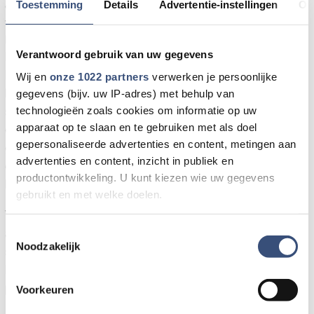
Toestemming
Details
Advertentie-instellingen
Ov
een familiefair plaats aan de Prutweg 14 te Sommelsdijk
voor het goede doel Alpe d'HuZes - KWF
Kankerbestrijding.
Verantwoord gebruik van uw gegevens
In de strijd tegen kanker organiseert het team 2
Ride 4 Life een gezellige familiefair met diverse
Wij en
onze 1022 partners
verwerken je persoonlijke
leuke stands, waaronder dames- en herenkleding,
gegevens (bijv. uw IP-adres) met behulp van
sieraden, woonaccessoires, likeuren en
technologieën zoals cookies om informatie op uw
apparaat op te slaan en te gebruiken met als doel
champagnes, 2e hands spullen, verkoop van eigen
gepersonaliseerde advertenties en content, metingen aan
gemaakte producten en natuurlijk heerlijk eten en
advertenties en content, inzicht in publiek en
drinken, zoals gebakken vis, aardbeien, kaas,
productontwikkeling. U kunt kiezen wie uw gegevens
hamburgers en saté.
gebruikt en met welke doelen.
Voor de kinderen zijn er ook talloze leuke
Als u het toestaat, willen we ook graag:
activiteiten zoals sjoelen, schminken, een
Toestemmingsselectie
Noodzakelijk
Informatie verzamelen over uw geografische locatie,
springkussen en ponyrijden in de middag.
die tot een paar meter nauwkeurig kan zijn
Daarnaast vindt er een leuke clinic schapen drijven
Uw apparaat identificeren door het actief te scannen
plaats om 11:00 uur, 13:00 uur en 15:00 uur.
Voorkeuren
op specifieke eigenschappen (fingerprinting)