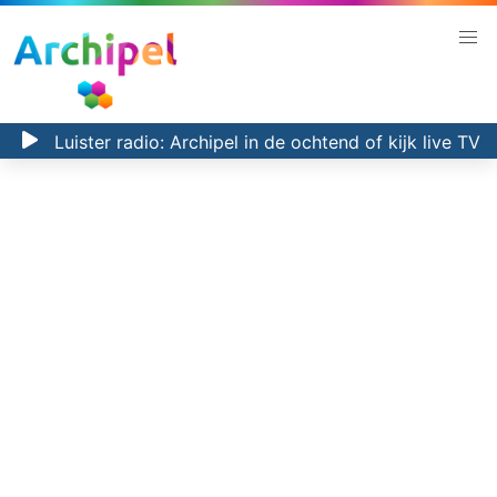
Luister radio:
Archipel in de ochtend
of kijk
live TV