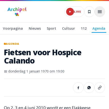
Naar hoofdinhoud
LIVE
Voorpagina
Nieuws
Sport
Cultuur
112
Agenda
AGENDA
Fietsen
voor
Hospice
Calando
📅
donderdag 1 januari 1970
om 19:00
Op 2, 3 en 4 juni 2010 wordt er een Flakkeese