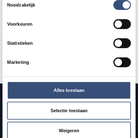
13
📍
Ouddorp
🕐
12:00
Noodzakelijk
AUG.
Voorkeuren
Alle events op de agenda →
Statistieken
Marketing
Alles toestaan
Selectie toestaan
Publieke streekomroep van Goeree-Overflakkee. Onafhankelijk
nieuws, sport, cultuur, en live radio en tv voor het eiland.
Weigeren