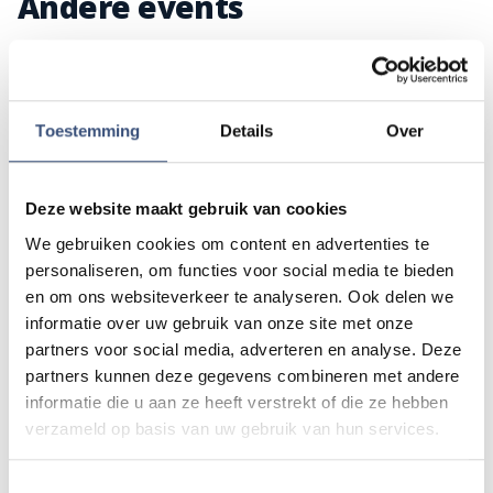
Andere events
Matinee-concert in Dorpskerk
ZA
8
📍
Ouddorp
🕐
11:00
Toestemming
Details
Over
AUG.
Deze website maakt gebruik van cookies
Magic Summer show met Steven Kazàn
DI
11
📍
Ouddorp
🕐
17:00
We gebruiken cookies om content en advertenties te
AUG.
personaliseren, om functies voor social media te bieden
en om ons websiteverkeer te analyseren. Ook delen we
informatie over uw gebruik van onze site met onze
Kinderdagen bij RTM-trammuseum in
partners voor social media, adverteren en analyse. Deze
WO
12
Ouddorp
partners kunnen deze gegevens combineren met andere
📍
Ouddorp
🕐
10:00
informatie die u aan ze heeft verstrekt of die ze hebben
AUG.
verzameld op basis van uw gebruik van hun services.
Hippie Beach Day markt bij Houten Kaap
Toestemmingsselectie
DO