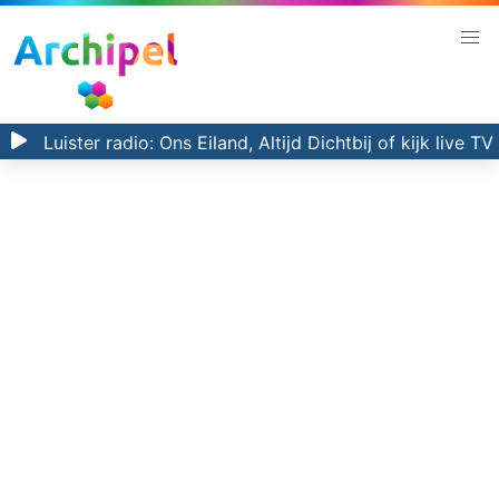
Luister radio:
Ons Eiland, Altijd Dichtbij
of kijk
live TV