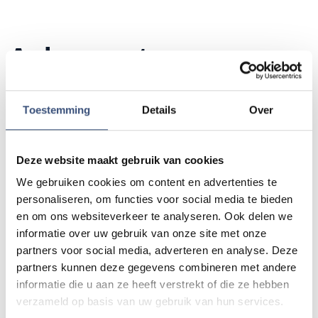
Andere events
Magic Summer show met Steven Kazàn
DI
Toestemming
Details
Over
11
📍
Ouddorp
🕐
17:00
AUG.
Deze website maakt gebruik van cookies
We gebruiken cookies om content en advertenties te
Kinderdagen bij RTM-trammuseum in
WO
personaliseren, om functies voor social media te bieden
12
Ouddorp
en om ons websiteverkeer te analyseren. Ook delen we
📍
Ouddorp
🕐
10:00
AUG.
informatie over uw gebruik van onze site met onze
partners voor social media, adverteren en analyse. Deze
partners kunnen deze gegevens combineren met andere
Hippie Beach Day markt bij Houten Kaap
DO
informatie die u aan ze heeft verstrekt of die ze hebben
13
📍
Ouddorp
🕐
12:00
verzameld op basis van uw gebruik van hun services.
AUG.