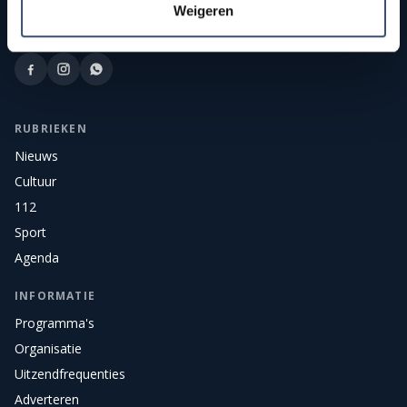
Publieke streekomroep van Goeree-Overflakkee. Onafhankelijk
Weigeren
nieuws, sport, cultuur, en live radio en tv voor het eiland.
RUBRIEKEN
Nieuws
Cultuur
112
Sport
Agenda
INFORMATIE
Programma's
Organisatie
Uitzendfrequenties
Adverteren