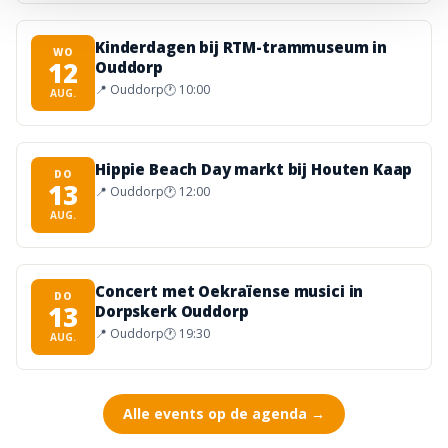
Kinderdagen bij RTM-trammuseum in
WO
12
Ouddorp
📍
Ouddorp
🕐
10:00
AUG.
Hippie Beach Day markt bij Houten Kaap
DO
13
📍
Ouddorp
🕐
12:00
AUG.
Concert met Oekraïense musici in
DO
13
Dorpskerk Ouddorp
📍
Ouddorp
🕐
19:30
AUG.
Alle events op de agenda →