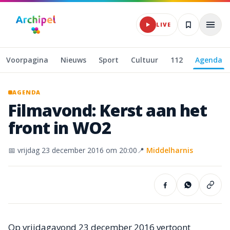
Naar hoofdinhoud
LIVE
Voorpagina
Nieuws
Sport
Cultuur
112
Agenda
AGENDA
Filmavond:
Kerst
aan
het
front
in
WO2
📅
vrijdag 23 december 2016
om 20:00
📍
Middelharnis
Op vrijdagavond 23 december 2016 vertoont