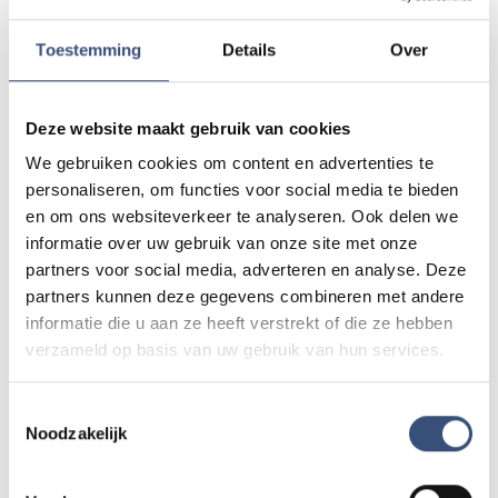
Toestemming
Details
Over
LOCATIE
Deze website maakt gebruik van cookies
We gebruiken cookies om content en advertenties te
personaliseren, om functies voor social media te bieden
en om ons websiteverkeer te analyseren. Ook delen we
informatie over uw gebruik van onze site met onze
partners voor social media, adverteren en analyse. Deze
partners kunnen deze gegevens combineren met andere
informatie die u aan ze heeft verstrekt of die ze hebben
Tip de redactie
verzameld op basis van uw gebruik van hun services.
Heb je nieuws voor ons? Of het nu gaat om een leuk
verhaal, een opmerkelijk bericht, iets dat speelt in de buurt
Toestemmingsselectie
of als je politie of andere hulpdiensten ergens ziet: laat
Noodzakelijk
het ons weten!
Mail naar
redactie@omroeparchipel.nl